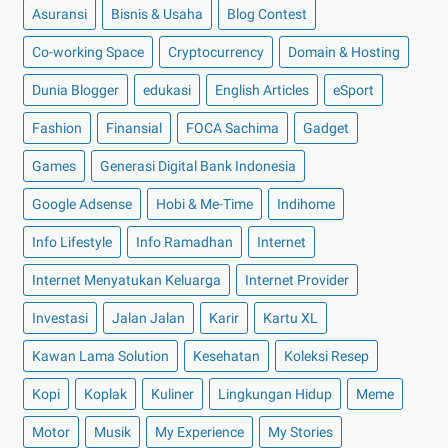
►
Agustus 2022
(13)
Asuransi
Bisnis & Usaha
Blog Contest
►
Juli 2022
(11)
Co-working Space
Cryptocurrency
Domain & Hosting
►
Juni 2022
(12)
Dunia Blogger
edukasi
English Articles
eSport
►
Mei 2022
(14)
Fashion
Finansial
FOCA Sachima
Gadget
►
April 2022
(27)
Games
Generasi Digital Bank Indonesia
►
Maret 2022
(21)
Google Adsense
Hobi & Me-Time
Indihome
►
Februari 2022
(16)
►
Januari 2022
(30)
Info Lifestyle
Info Ramadhan
Internet
►
2021
(135)
Internet Menyatukan Keluarga
Internet Provider
►
Desember 2021
(8)
Investasi
Jalan Jalan
Karir
Kartu XL
►
November 2021
(7)
Kawan Lama Solution
Kesehatan
Koleksi Resep
►
Oktober 2021
(16)
Kopi
Koplak
Kuliner
Lingkungan Hidup
Meme
►
September 2021
(15)
►
Agustus 2021
(15)
Motor
Musik
My Experience
My Stories