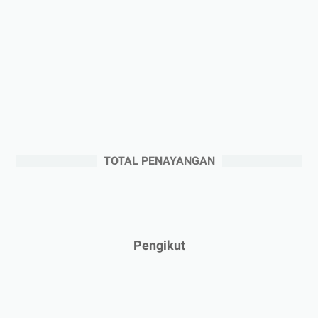
►
November 2025
(5)
►
Oktober 2025
(3)
►
September 2025
(2)
►
Agustus 2025
(5)
►
Juli 2025
(3)
►
Juni 2025
(4)
►
Mei 2025
(1)
TOTAL PENAYANGAN
►
April 2025
(5)
►
Maret 2025
(3)
►
Februari 2025
(5)
►
Januari 2025
(2)
Pengikut
►
2024
(53)
►
Desember 2024
(6)
►
November 2024
(6)