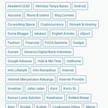
▼
September 2022
(7)
Akademi LEAD
Aktivitas Tanpa Batas
Android
Berikut Beberapa Channel YouTube dengan Jumlah
Sub...
Asuransi
Bisnis & Usaha
Blog Contest
Harga Emas Antam dan Keuntungan Berinvestasi
Co-working Space
Cryptocurrency
Domain & Hosting
Emas ...
Apa Itu Jasa Pengiriman Barang? Begini
Dunia Blogger
edukasi
English Articles
eSport
Penjelasannya!
Fashion
Finansial
FOCA Sachima
Gadget
Hilangkan Bosan dengan Bermain Game-game Seru di
G...
Games
Generasi Digital Bank Indonesia
Ini Dia Ciri-ciri Asuransi Mobil yang Bagus untuk ...
Google Adsense
Hobi & Me-Time
Indihome
Perawatan Mobil Terbaik di Auto2000 Kotabumi
Info Lifestyle
Info Ramadhan
Internet
Daftar Perusahaan Startup di Indonesia yang Sukses
Internet Menyatukan Keluarga
Internet Provider
►
Agustus 2022
(13)
Investasi
Jalan Jalan
Karir
Kartu XL
►
Juli 2022
(11)
►
Juni 2022
(12)
Kawan Lama Solution
Kesehatan
Koleksi Resep
►
Mei 2022
(14)
Kopi
Koplak
Kuliner
Lingkungan Hidup
Meme