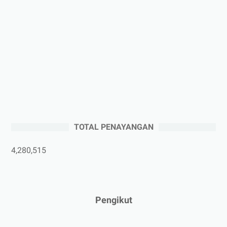
►
Desember 2025
(3)
►
November 2025
(5)
►
Oktober 2025
(3)
►
September 2025
(2)
►
Agustus 2025
(5)
►
Juli 2025
(3)
►
Juni 2025
(4)
►
Mei 2025
(1)
TOTAL PENAYANGAN
►
April 2025
(5)
►
Maret 2025
(3)
4,280,515
►
Februari 2025
(5)
►
Januari 2025
(2)
►
2024
(53)
Pengikut
►
Desember 2024
(6)