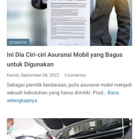
di
GoPlay,
Pasti
Kamu
Bakalan
OTOMOTIF
Ketagihan!
Ini Dia Ciri-ciri Asuransi Mobil yang Bagus
untuk Digunakan
Kamis, September 08, 2022
3 komentar
Sebagai pemilik kendaraan, polis asuransi mobil menjadi
sebuah kebutuhan yang harus dimiliki. Prod…
Baca
Ini
selengkapnya
Dia
Ciri-
ciri
Asuransi
Mobil