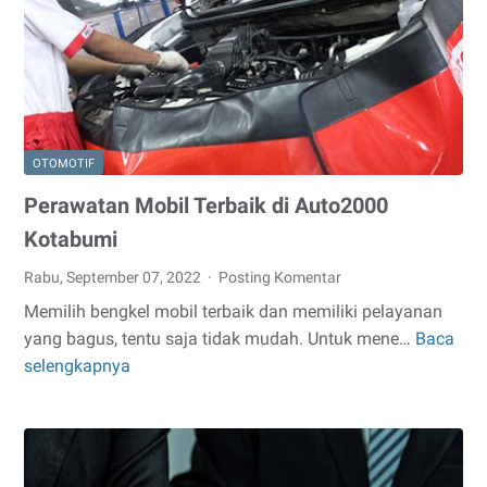
yang
Bagus
untuk
Digunakan
OTOMOTIF
Perawatan Mobil Terbaik di Auto2000
Kotabumi
Rabu, September 07, 2022
Posting Komentar
Memilih bengkel mobil terbaik dan memiliki pelayanan
yang bagus, tentu saja tidak mudah. Untuk mene…
Baca
Perawatan
selengkapnya
Mobil
Terbaik
di
Auto2000
Kotabumi