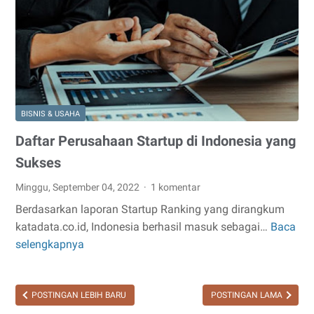
BISNIS & USAHA
Daftar Perusahaan Startup di Indonesia yang
Sukses
Minggu, September 04, 2022
1 komentar
Berdasarkan laporan Startup Ranking yang dirangkum
katadata.co.id, Indonesia berhasil masuk sebagai…
Baca
Daftar
selengkapnya
Perusahaan
Startup
di
POSTINGAN LEBIH BARU
POSTINGAN LAMA
Indonesia