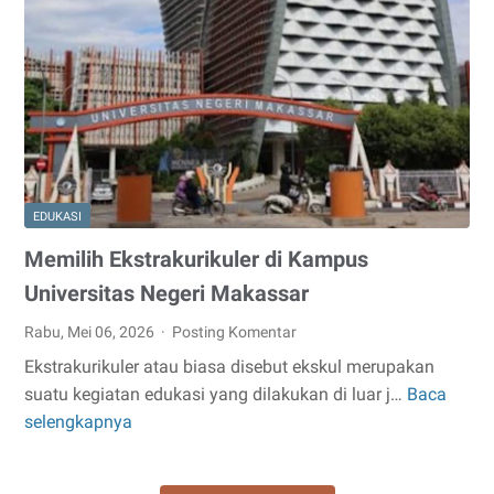
di
ASUS
ExpertBook
Ultra
Pastikan
Data
Tetap
Aman
EDUKASI
Jika
Laptop
Memilih Ekstrakurikuler di Kampus
Hilang
Universitas Negeri Makassar
Rabu, Mei 06, 2026
Posting Komentar
Ekstrakurikuler atau biasa disebut ekskul merupakan
suatu kegiatan edukasi yang dilakukan di luar j…
Baca
Memilih
selengkapnya
Ekstrakurikuler
di
Kampus