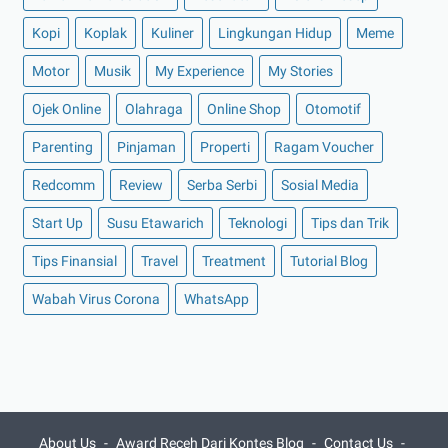
►
Oktober 2021
(16)
Kopi
►
September 2021
Koplak
Kuliner
(15)
Lingkungan Hidup
Meme
►
Agustus 2021
(15)
Motor
Musik
My Experience
My Stories
►
Juli 2021
(7)
Ojek Online
Olahraga
Online Shop
Otomotif
►
Juni 2021
(10)
Parenting
Pinjaman
Properti
Ragam Voucher
►
Mei 2021
(11)
Redcomm
Review
Serba Serbi
Sosial Media
►
April 2021
(13)
Start Up
Susu Etawarich
Teknologi
Tips dan Trik
►
Maret 2021
(12)
►
Februari 2021
(7)
Tips Finansial
Travel
Treatment
Tutorial Blog
►
Januari 2021
(14)
Wabah Virus Corona
WhatsApp
►
2020
(158)
►
Desember 2020
(11)
►
November 2020
(14)
►
Oktober 2020
(11)
About Us
Award Receh Dari Kontes Blog
Contact Us