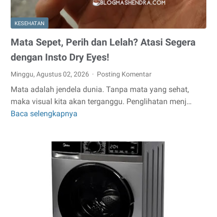
KESEHATAN
Mata Sepet, Perih dan Lelah? Atasi Segera
dengan Insto Dry Eyes!
Minggu, Agustus 02, 2026
Posting Komentar
Mata adalah jendela dunia. Tanpa mata yang sehat,
maka visual kita akan terganggu. Penglihatan menj…
Baca selengkapnya
Mata
Sepet,
Perih
dan
Lelah?
Atasi
Segera
dengan
Insto