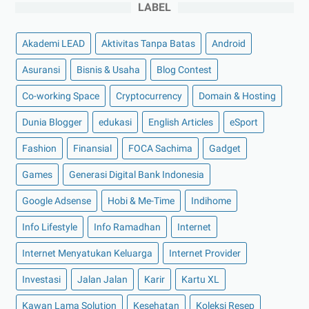
►
November 2022
(4)
LABEL
►
Oktober 2022
(11)
Akademi LEAD
Aktivitas Tanpa Batas
Android
►
September 2022
(7)
►
Agustus 2022
(13)
Asuransi
Bisnis & Usaha
Blog Contest
►
Juli 2022
(11)
Co-working Space
Cryptocurrency
Domain & Hosting
►
Juni 2022
(12)
Dunia Blogger
edukasi
English Articles
eSport
►
Mei 2022
(14)
Fashion
Finansial
FOCA Sachima
Gadget
►
April 2022
(27)
Games
Generasi Digital Bank Indonesia
►
Maret 2022
(21)
►
Februari 2022
(16)
Google Adsense
Hobi & Me-Time
Indihome
►
Januari 2022
(30)
Info Lifestyle
Info Ramadhan
Internet
►
2021
(135)
Internet Menyatukan Keluarga
Internet Provider
►
Desember 2021
(8)
Investasi
Jalan Jalan
Karir
Kartu XL
►
November 2021
(7)
Kawan Lama Solution
Kesehatan
Koleksi Resep