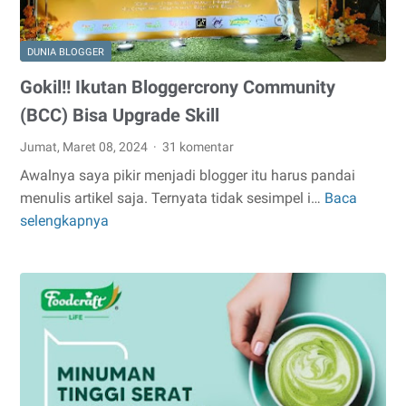
DUNIA BLOGGER
Gokil!! Ikutan Bloggercrony Community
(BCC) Bisa Upgrade Skill
Jumat, Maret 08, 2024
31 komentar
Awalnya saya pikir menjadi blogger itu harus pandai
menulis artikel saja. Ternyata tidak sesimpel i…
Baca
Gokil!!
selengkapnya
Ikutan
Bloggercrony
Community
(BCC)
Bisa
Upgrade
Skill