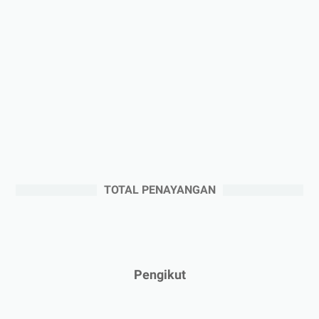
►
Desember 2025
(3)
►
November 2025
(5)
►
Oktober 2025
(3)
►
September 2025
(2)
►
Agustus 2025
(5)
►
Juli 2025
(3)
►
Juni 2025
(4)
►
Mei 2025
(1)
TOTAL PENAYANGAN
►
April 2025
(5)
►
Maret 2025
(3)
►
Februari 2025
(5)
►
Januari 2025
(2)
Pengikut
▼
2024
(53)
►
Desember 2024
(6)