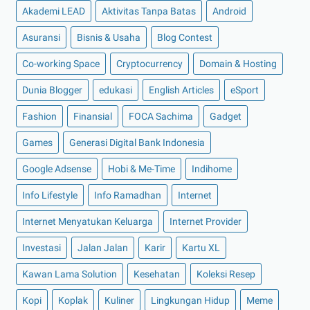
►
Desember 2022
(9)
Akademi LEAD
Aktivitas Tanpa Batas
Android
►
November 2022
(4)
Asuransi
Bisnis & Usaha
Blog Contest
►
Oktober 2022
(11)
Co-working Space
Cryptocurrency
Domain & Hosting
►
September 2022
(7)
►
Agustus 2022
(13)
Dunia Blogger
edukasi
English Articles
eSport
►
Juli 2022
(11)
Fashion
Finansial
FOCA Sachima
Gadget
►
Juni 2022
(12)
Games
Generasi Digital Bank Indonesia
►
Mei 2022
(14)
Google Adsense
Hobi & Me-Time
Indihome
►
April 2022
(27)
Info Lifestyle
Info Ramadhan
Internet
►
Maret 2022
(21)
Internet Menyatukan Keluarga
Internet Provider
►
Februari 2022
(16)
►
Januari 2022
(30)
Investasi
Jalan Jalan
Karir
Kartu XL
►
2021
(135)
Kawan Lama Solution
Kesehatan
Koleksi Resep
►
Desember 2021
(8)
Kopi
Koplak
Kuliner
Lingkungan Hidup
Meme