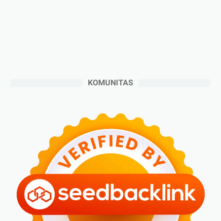
►
November 2024
(6)
►
Oktober 2024
(5)
►
September 2024
(6)
►
Agustus 2024
(4)
►
Juli 2024
(6)
KOMUNITAS
►
Juni 2024
(3)
►
Mei 2024
(5)
►
April 2024
(2)
▼
Maret 2024
(2)
Gokil!! Ikutan Bloggercrony Community (BCC) Bisa U...
Optimalkan Gaya Hidup Sehat dengan Foodcraft
Multi...
►
Februari 2024
(6)
►
Januari 2024
(2)