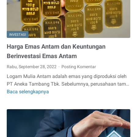
Akan
Mengubah
Hidup
Lebih
INVESTASI
Baik
Harga Emas Antam dan Keuntungan
Berinvestasi Emas Antam
Rabu, September 28, 2022
Posting Komentar
Logam Mulia Antam adalah emas yang diproduksi oleh
PT Aneka Tambang Tbk. Sebelumnya, perusahaan tam…
Baca selengkapnya
Harga
Emas
Antam
dan
Keuntungan
Berinvestasi