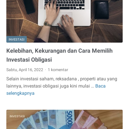
INVESTASI
Kelebihan, Kekurangan dan Cara Memilih
Investasi Obligasi
Sabtu, April 16, 2022
1 komentar
Selain investasi saham, reksadana , properti atau yang
lainnya, investasi obligasi juga kini mulai …
Baca
Kelebihan,
selengkapnya
Kekurangan
dan
Cara
Memilih
Investasi