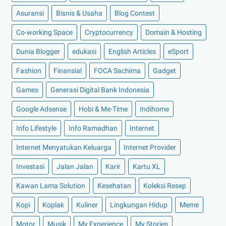
►
September 2022
(7)
Asuransi
Bisnis & Usaha
Blog Contest
►
Agustus 2022
(13)
Co-working Space
Cryptocurrency
Domain & Hosting
►
Juli 2022
(11)
Dunia Blogger
edukasi
English Articles
eSport
►
Juni 2022
(12)
Fashion
Finansial
FOCA Sachima
Gadget
►
Mei 2022
(14)
►
April 2022
(27)
Games
Generasi Digital Bank Indonesia
►
Maret 2022
(21)
Google Adsense
Hobi & Me-Time
Indihome
►
Februari 2022
(16)
Info Lifestyle
Info Ramadhan
Internet
►
Januari 2022
(30)
Internet Menyatukan Keluarga
Internet Provider
►
2021
(135)
Investasi
Jalan Jalan
Karir
Kartu XL
►
Desember 2021
(8)
►
November 2021
(7)
Kawan Lama Solution
Kesehatan
Koleksi Resep
►
Oktober 2021
(16)
Kopi
Koplak
Kuliner
Lingkungan Hidup
Meme
►
September 2021
(15)
Motor
Musik
My Experience
My Stories