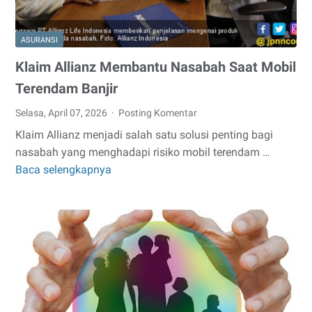
ASURANSI
Klaim Allianz Membantu Nasabah Saat Mobil
Terendam Banjir
Selasa, April 07, 2026
Posting Komentar
Klaim Allianz menjadi salah satu solusi penting bagi
nasabah yang menghadapi risiko mobil terendam …
Baca selengkapnya
Klaim
Allianz
Membantu
Nasabah
Saat
Mobil
Terendam
Banjir