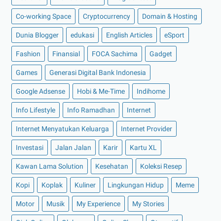
►
Juli 2022
(11)
Co-working Space
Cryptocurrency
Domain & Hosting
►
Juni 2022
(12)
Dunia Blogger
edukasi
English Articles
eSport
►
Mei 2022
(14)
Fashion
Finansial
FOCA Sachima
Gadget
►
April 2022
(27)
Games
Generasi Digital Bank Indonesia
►
Maret 2022
(21)
►
Februari 2022
(16)
Google Adsense
Hobi & Me-Time
Indihome
►
Januari 2022
(30)
Info Lifestyle
Info Ramadhan
Internet
►
2021
(135)
Internet Menyatukan Keluarga
Internet Provider
►
Desember 2021
(8)
Investasi
Jalan Jalan
Karir
Kartu XL
►
November 2021
(7)
Kawan Lama Solution
Kesehatan
Koleksi Resep
►
Oktober 2021
(16)
Kopi
►
September 2021
Koplak
Kuliner
(15)
Lingkungan Hidup
Meme
►
Agustus 2021
(15)
Motor
Musik
My Experience
My Stories
►
Juli 2021
(7)