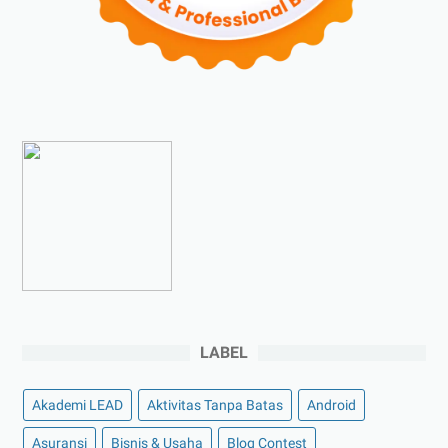
►
Agustus 2023
(4)
►
Juli 2023
(4)
►
Juni 2023
(9)
►
Mei 2023
(9)
►
April 2023
(7)
►
Maret 2023
(7)
►
Februari 2023
(4)
►
Januari 2023
(5)
►
2022
(175)
►
Desember 2022
(9)
►
November 2022
(4)
LABEL
►
Oktober 2022
(11)
Akademi LEAD
Aktivitas Tanpa Batas
Android
►
September 2022
(7)
►
Agustus 2022
(13)
Asuransi
Bisnis & Usaha
Blog Contest