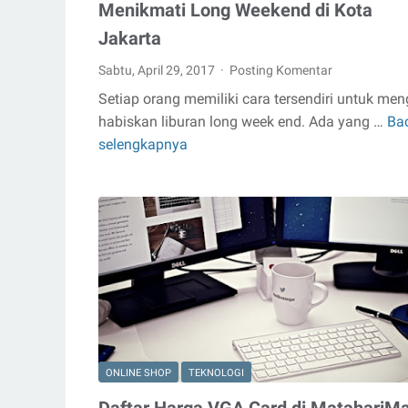
Menikmati Long Weekend di Kota
Jakarta
Sabtu, April 29, 2017
Posting Komentar
Setiap orang memiliki cara tersendiri untuk men
habiskan liburan long week end. Ada yang …
Ba
Menikmati
selengkapnya
Long
Weekend
di
Kota
Jakarta
ONLINE SHOP
TEKNOLOGI