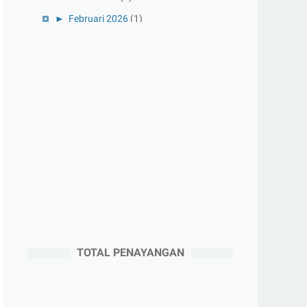
►
Februari 2026
(1)
►
Januari 2026
(1)
►
2025
(41)
►
Desember 2025
(3)
►
November 2025
(5)
►
Oktober 2025
(3)
►
September 2025
(2)
►
Agustus 2025
(5)
►
Juli 2025
(3)
►
Juni 2025
(4)
►
Mei 2025
(1)
TOTAL PENAYANGAN
►
April 2025
(5)
►
Maret 2025
(3)
►
Februari 2025
(5)