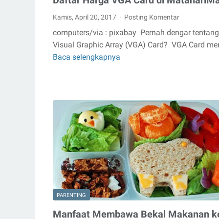
Daftar Harga VGA Card di MatahariMa
Kamis, April 20, 2017
Posting Komentar
computers/via : pixabay Pernah dengar tentang
Visual Graphic Array (VGA) Card? VGA Card me
Baca selengkapnya
Daftar
Harga
VGA
Card
di
MatahariMall
PARENTING
Manfaat Membawa Bekal Makanan k