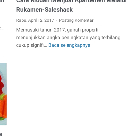
ll
Cara Mudah Menjual Apartemen Melalui
Rukamen-Saleshack
Rabu, April 12, 2017
Posting Komentar
r…
Memasuki tahun 2017, gairah properti
menunjukkan angka peningkatan yang terbilang
cukup signifi…
Baca selengkapnya
Cara
Mudah
Menjual
Apartemen
Melalui
Rukamen-
Saleshack
e