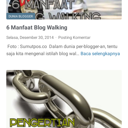
DUNIA BLOGGER
6 Manfaat Blog Walking
Selasa, Desember 30, 2014
Posting Komentar
Foto : Sumutpos.co Dalam dunia per-blogger-an, tentu
saja kita mengenal istilah blog wal…
Baca selengkapnya
6
Man
Blo
Wal