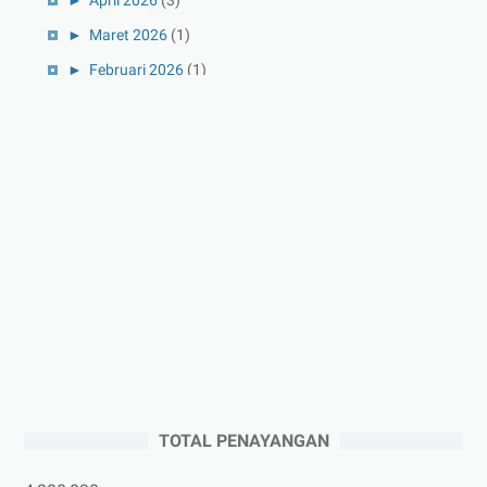
►
Maret 2026
(1)
►
Februari 2026
(1)
►
Januari 2026
(1)
►
2025
(41)
►
Desember 2025
(3)
►
November 2025
(5)
►
Oktober 2025
(3)
►
September 2025
(2)
►
Agustus 2025
(5)
►
Juli 2025
(3)
►
Juni 2025
(4)
►
Mei 2025
(1)
TOTAL PENAYANGAN
►
April 2025
(5)
►
Maret 2025
(3)