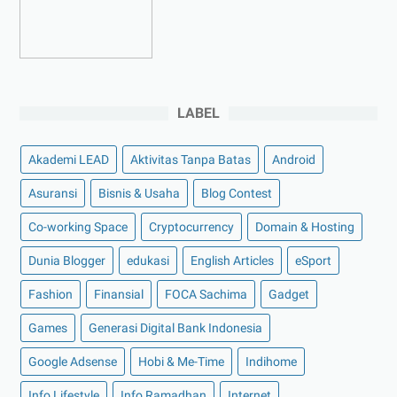
►
2022
(175)
►
Desember 2022
(9)
►
November 2022
(4)
LABEL
►
Oktober 2022
(11)
►
September 2022
(7)
Akademi LEAD
Aktivitas Tanpa Batas
Android
►
Agustus 2022
(13)
Asuransi
Bisnis & Usaha
Blog Contest
►
Juli 2022
(11)
Co-working Space
►
Juni 2022
(12)
Cryptocurrency
Domain & Hosting
►
Mei 2022
(14)
Dunia Blogger
edukasi
English Articles
eSport
►
April 2022
(27)
Fashion
Finansial
FOCA Sachima
Gadget
►
Maret 2022
(21)
Games
Generasi Digital Bank Indonesia
►
Februari 2022
(16)
Google Adsense
Hobi & Me-Time
Indihome
►
Januari 2022
(30)
Info Lifestyle
Info Ramadhan
Internet
►
2021
(135)