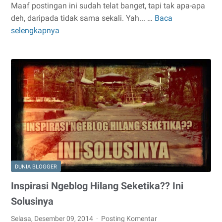
Maaf postingan ini sudah telat banget, tapi tak apa-apa
deh, daripada tidak sama sekali. Yah... …
Baca
Ini
selengkapnya
Alasan
Kota
Bekasi
Dibully
di
Sosial
Media
DUNIA BLOGGER
Inspirasi Ngeblog Hilang Seketika?? Ini
Solusinya
Selasa, Desember 09, 2014
Posting Komentar