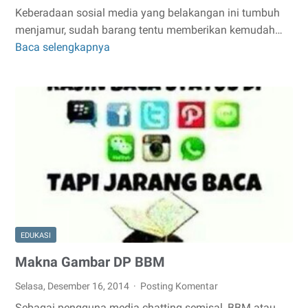
Keberadaan sosial media yang belakangan ini tumbuh
menjamur, sudah barang tentu memberikan kemudah…
Baca selengkapnya
Kelebihan
Facebook
Dibanding
Sosmed
Lainnya
EDUKASI
Makna Gambar DP BBM
Selasa, Desember 16, 2014
Posting Komentar
Sebagai pengguna media chatting semisal, BBM atau