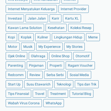
►
Desember 2021
(8)
Internet Menyatukan Keluarga
Internet Provider
►
November 2021
(7)
Investasi
Jalan Jalan
Karir
Kartu XL
►
Oktober 2021
(16)
Kawan Lama Solution
Kesehatan
Koleksi Resep
►
September 2021
(15)
Kopi
Koplak
Kuliner
Lingkungan Hidup
Meme
►
Agustus 2021
(15)
Motor
Musik
My Experience
My Stories
►
Juli 2021
(7)
►
Juni 2021
(10)
Ojek Online
Olahraga
Online Shop
Otomotif
►
Mei 2021
(11)
Parenting
Pinjaman
Properti
Ragam Voucher
►
April 2021
(13)
Redcomm
Review
Serba Serbi
Sosial Media
►
Maret 2021
(12)
Start Up
Susu Etawarich
Teknologi
Tips dan Trik
►
Februari 2021
(7)
Tips Finansial
Travel
Treatment
Tutorial Blog
►
Januari 2021
(14)
Wabah Virus Corona
►
2020
(158)
WhatsApp
►
Desember 2020
(11)