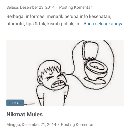
Selasa, Desember 23, 2014
Posting Komentar
Berbagai informasi menarik berupa info kesehatan,
otomotif, tips & trik, kisruh politik, in…
Baca selengkapnya
Me
Art
Se
Off
Di
Ha
An
EDUKASI
Nikmat Mules
Minggu, Desember 21, 2014
Posting Komentar