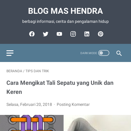
BLOG MAS HENDRA
berbagi informasi, cerita dan pengalaman hidup
BERANDA
/
TIPS DAN TRIK
Cara Mengikat Tali Sepatu yang Unik dan
Keren
Selasa, Februari 20, 2018
Posting Komentar