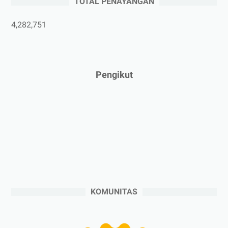
TOTAL PENAYANGAN
►
April 2025
(5)
►
Maret 2025
(3)
4,282,751
►
Februari 2025
(5)
►
Januari 2025
(2)
►
2024
(53)
Pengikut
►
Desember 2024
(6)
►
November 2024
(6)
►
Oktober 2024
(5)
►
September 2024
(6)
►
Agustus 2024
(4)
►
Juli 2024
(6)
►
Juni 2024
(3)
KOMUNITAS
►
Mei 2024
(5)
►
April 2024
(2)