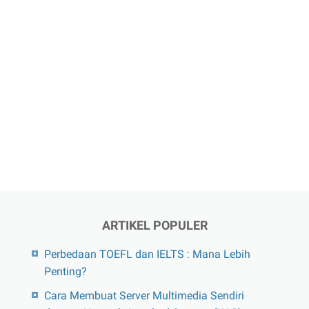
ARTIKEL POPULER
Perbedaan TOEFL dan IELTS : Mana Lebih
Penting?
Cara Membuat Server Multimedia Sendiri