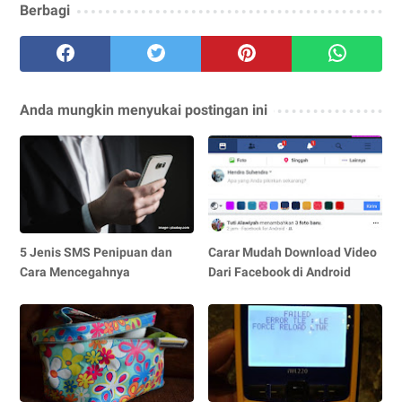
Berbagi
Anda mungkin menyukai postingan ini
5 Jenis SMS Penipuan dan
Carar Mudah Download Video
Cara Mencegahnya
Dari Facebook di Android