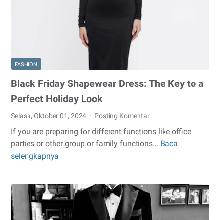
Lengkap
dan
Praktis
FASHION
Black Friday Shapewear Dress: The Key to a
Perfect Holiday Look
Selasa, Oktober 01, 2024
Posting Komentar
If you are preparing for different functions like office
parties or other group or family functions…
Baca
Black
selengkapnya
Friday
Shapewear
Dress:
The
Key
to