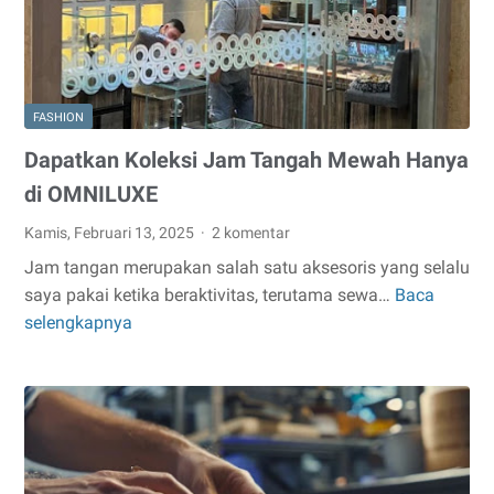
ID
Aja!
FASHION
Dapatkan Koleksi Jam Tangah Mewah Hanya
di OMNILUXE
Kamis, Februari 13, 2025
2 komentar
Jam tangan merupakan salah satu aksesoris yang selalu
saya pakai ketika beraktivitas, terutama sewa…
Baca
Dapatkan
selengkapnya
Koleksi
Jam
Tangah
Mewah
Hanya
di
OMNILUXE