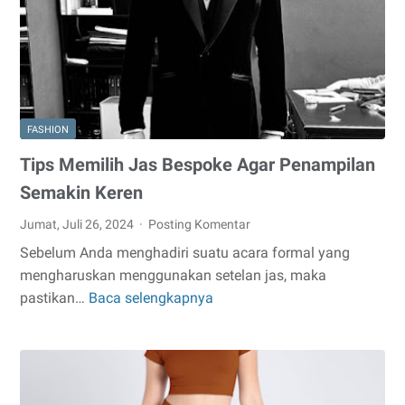
a
Perfect
Holiday
Look
FASHION
Tips Memilih Jas Bespoke Agar Penampilan
Semakin Keren
Jumat, Juli 26, 2024
Posting Komentar
Sebelum Anda menghadiri suatu acara formal yang
mengharuskan menggunakan setelan jas, maka
pastikan…
Baca selengkapnya
Tips
Memilih
Jas
Bespoke
Agar