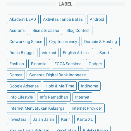
LABEL
►
November 2022
(4)
►
Oktober 2022
(11)
Akademi LEAD
Aktivitas Tanpa Batas
Android
►
September 2022
(7)
Asuransi
Bisnis & Usaha
Blog Contest
►
Agustus 2022
(13)
Co-working Space
Cryptocurrency
Domain & Hosting
►
Juli 2022
(11)
Dunia Blogger
edukasi
English Articles
eSport
►
Juni 2022
(12)
Fashion
Finansial
FOCA Sachima
Gadget
►
Mei 2022
(14)
►
April 2022
(27)
Games
Generasi Digital Bank Indonesia
►
Maret 2022
(21)
Google Adsense
Hobi & Me-Time
Indihome
►
Februari 2022
(16)
Info Lifestyle
Info Ramadhan
Internet
►
Januari 2022
(30)
Internet Menyatukan Keluarga
Internet Provider
►
2021
(135)
Investasi
Jalan Jalan
Karir
Kartu XL
►
Desember 2021
(8)
►
November 2021
(7)
Kawan Lama Solution
Kesehatan
Koleksi Resep