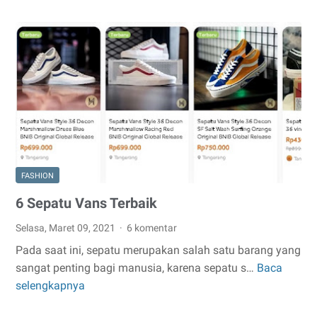
Muslim
Samase.
Bahan
Adem
dan
Modelnya
Trendy
FASHION
6 Sepatu Vans Terbaik
Selasa, Maret 09, 2021
6 komentar
Pada saat ini, sepatu merupakan salah satu barang yang
sangat penting bagi manusia, karena sepatu s…
Baca
6
selengkapnya
Sepatu
Vans