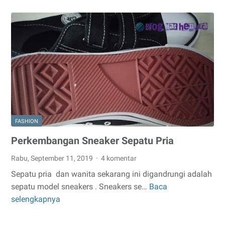
Terbaik
untuk
Tampilan
Sehari-
hari
FASHION
Perkembangan Sneaker Sepatu Pria
Rabu, September 11, 2019
4 komentar
Sepatu pria dan wanita sekarang ini digandrungi adalah
sepatu model sneakers . Sneakers se…
Baca
Perkembangan
selengkapnya
Sneaker
Sepatu