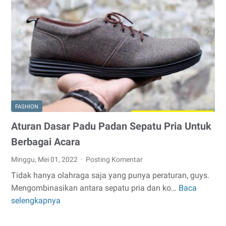
Lebih
Keren?
Ini
Dia
6
Rekomendasi
Ikat
Pinggang
FASHION
Kulit
Buatan
Aturan Dasar Padu Padan Sepatu Pria Untuk
Indonesia!
Berbagai Acara
Minggu, Mei 01, 2022
Posting Komentar
Tidak hanya olahraga saja yang punya peraturan, guys.
Mengombinasikan antara sepatu pria dan ko…
Baca
Aturan
selengkapnya
Dasar
Padu