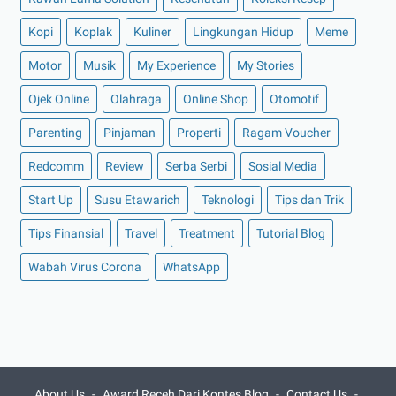
►
Oktober 2021
(16)
Kopi
Koplak
Kuliner
Lingkungan Hidup
Meme
►
September 2021
(15)
Motor
Musik
My Experience
My Stories
►
Agustus 2021
(15)
Ojek Online
Olahraga
Online Shop
Otomotif
►
Juli 2021
(7)
Parenting
Pinjaman
Properti
Ragam Voucher
►
Juni 2021
(10)
Redcomm
Review
Serba Serbi
Sosial Media
►
Mei 2021
(11)
►
April 2021
(13)
Start Up
Susu Etawarich
Teknologi
Tips dan Trik
►
Maret 2021
(12)
Tips Finansial
Travel
Treatment
Tutorial Blog
►
Februari 2021
(7)
Wabah Virus Corona
WhatsApp
►
Januari 2021
(14)
►
2020
(158)
►
Desember 2020
(11)
►
November 2020
(14)
►
Oktober 2020
(11)
About Us
Award Receh Dari Kontes Blog
Contact Us