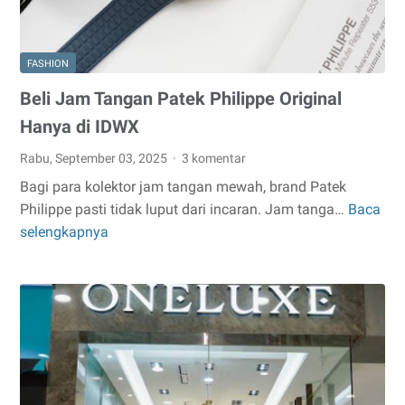
ReLuxe
FASHION
Beli Jam Tangan Patek Philippe Original
Hanya di IDWX
Rabu, September 03, 2025
3 komentar
Bagi para kolektor jam tangan mewah, brand Patek
Philippe pasti tidak luput dari incaran. Jam tanga…
Baca
Beli
selengkapnya
Jam
Tangan
Patek
Philippe
Original
Hanya
di
IDWX