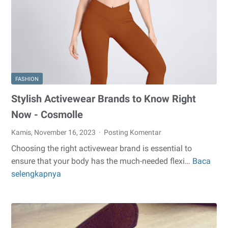
Penampilan
Semakin
Keren
FASHION
Stylish Activewear Brands to Know Right
Now - Cosmolle
Kamis, November 16, 2023
Posting Komentar
Choosing the right activewear brand is essential to
ensure that your body has the much-needed flexi…
Baca
Stylish
selengkapnya
Activewear
Brands
to
Know
Right