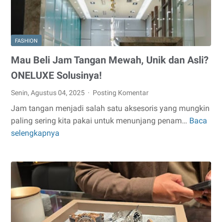
FASHION
Mau Beli Jam Tangan Mewah, Unik dan Asli?
ONELUXE Solusinya!
Senin, Agustus 04, 2025
Posting Komentar
Jam tangan menjadi salah satu aksesoris yang mungkin
paling sering kita pakai untuk menunjang penam…
Baca
Mau
selengkapnya
Beli
Jam
Tangan
Mewah,
Unik
dan
Asli?
ONELUXE