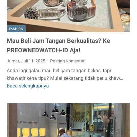
Solusinya!
FASHION
Mau Beli Jam Tangan Berkualitas? Ke
PREOWNEDWATCH-ID Aja!
Jumat, Juli 11, 2025
Posting Komentar
Anda lagi galau mau beli jam tangan bekas, tapi
khawatir kena tipu? Mulai sekarang tidak perlu khaw…
Baca selengkapnya
Mau
Beli
Jam
Tangan
Berkualitas?
Ke
PREOWNEDWATCH-