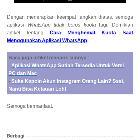
Dengan menerapkan keempat langkah diatas, semoga
aplikasi
WhatsApp tidak boros kuota
lagi. Demikian
artikel tentang
Cara Menghemat Kuota Saat
Menggunakan Aplikasi WhatsApp
.
Baca juga artikel menarik lainnya :
-
Aplikasi WhatsApp Sudah Tersedia Untuk Versi
PC dan Mac
-
Suka Kepoin Akun Instagram Orang Lain? Ssst,
Nanti Bisa Ketauan Loh!
Semoga bermanfaat.
Berbagi