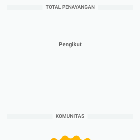
►
Mei 2025
(1)
TOTAL PENAYANGAN
►
April 2025
(5)
►
Maret 2025
(3)
►
Februari 2025
(5)
►
Januari 2025
(2)
Pengikut
►
2024
(53)
►
Desember 2024
(6)
►
November 2024
(6)
►
Oktober 2024
(5)
►
September 2024
(6)
►
Agustus 2024
(4)
►
Juli 2024
(6)
KOMUNITAS
►
Juni 2024
(3)
►
Mei 2024
(5)