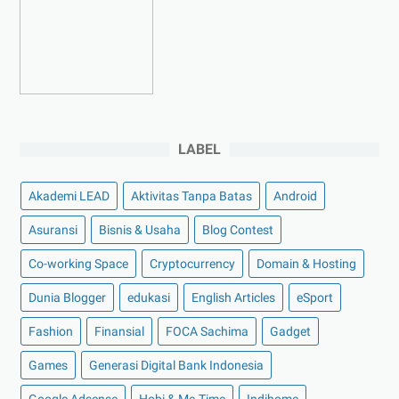
►
Maret 2023
(7)
►
Februari 2023
(4)
►
Januari 2023
(5)
►
2022
(175)
►
Desember 2022
(9)
►
November 2022
(4)
LABEL
►
Oktober 2022
(11)
Akademi LEAD
Aktivitas Tanpa Batas
Android
►
September 2022
(7)
►
Agustus 2022
(13)
Asuransi
Bisnis & Usaha
Blog Contest
►
Juli 2022
(11)
Co-working Space
Cryptocurrency
Domain & Hosting
►
Juni 2022
(12)
Dunia Blogger
edukasi
English Articles
eSport
►
Mei 2022
(14)
Fashion
Finansial
FOCA Sachima
Gadget
►
April 2022
(27)
Games
Generasi Digital Bank Indonesia
►
Maret 2022
(21)
Google Adsense
Hobi & Me-Time
Indihome