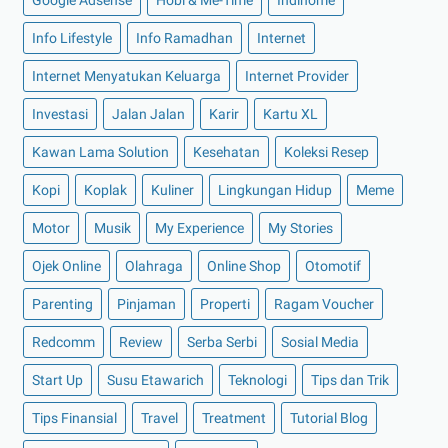
►
Februari 2022
(16)
►
Januari 2022
(30)
Info Lifestyle
Info Ramadhan
Internet
►
2021
(135)
Internet Menyatukan Keluarga
Internet Provider
►
Desember 2021
(8)
Investasi
Jalan Jalan
Karir
Kartu XL
►
November 2021
(7)
Kawan Lama Solution
Kesehatan
Koleksi Resep
►
Oktober 2021
(16)
Kopi
Koplak
Kuliner
Lingkungan Hidup
Meme
►
September 2021
(15)
►
Agustus 2021
(15)
Motor
Musik
My Experience
My Stories
►
Juli 2021
(7)
Ojek Online
Olahraga
Online Shop
Otomotif
►
Juni 2021
(10)
Parenting
Pinjaman
Properti
Ragam Voucher
►
Mei 2021
(11)
Redcomm
Review
Serba Serbi
Sosial Media
►
April 2021
(13)
Start Up
Susu Etawarich
Teknologi
Tips dan Trik
►
Maret 2021
(12)
►
Februari 2021
(7)
Tips Finansial
Travel
Treatment
Tutorial Blog