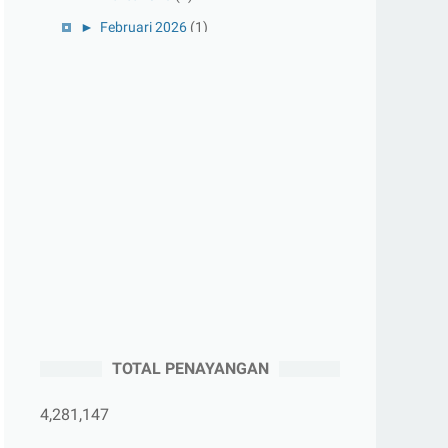
►
Februari 2026
(1)
►
Januari 2026
(1)
▼
2025
(41)
►
Desember 2025
(3)
►
November 2025
(5)
►
Oktober 2025
(3)
►
September 2025
(2)
►
Agustus 2025
(5)
►
Juli 2025
(3)
►
Juni 2025
(4)
►
Mei 2025
(1)
TOTAL PENAYANGAN
▼
April 2025
(5)
Langkah Pertama dalam Menulis Teks
4,281,147
Biografi : Memi...