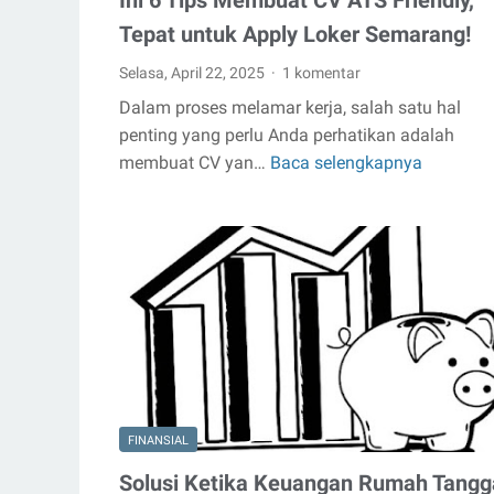
Ini 6 Tips Membuat CV ATS Friendly,
Tepat untuk Apply Loker Semarang!
Selasa, April 22, 2025
1 komentar
Dalam proses melamar kerja, salah satu hal
penting yang perlu Anda perhatikan adalah
membuat CV yan…
Baca selengkapnya
Ini
6
Tips
Membua
CV
ATS
Friendly,
Tepat
untuk
Apply
Loker
FINANSIAL
Semaran
Solusi Ketika Keuangan Rumah Tangg