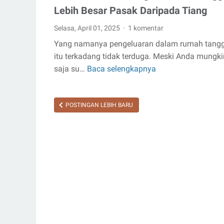
Lebih Besar Pasak Daripada Tiang
Selasa, April 01, 2025
1 komentar
Yang namanya pengeluaran dalam rumah tang
itu terkadang tidak terduga. Meski Anda mungki
saja su…
Baca selengkapnya
Solusi
Ketika
Keuangan
POSTINGAN LEBIH BARU
Rumah
Tangga
Lebih
Besar
Pasak
Daripada
Tiang