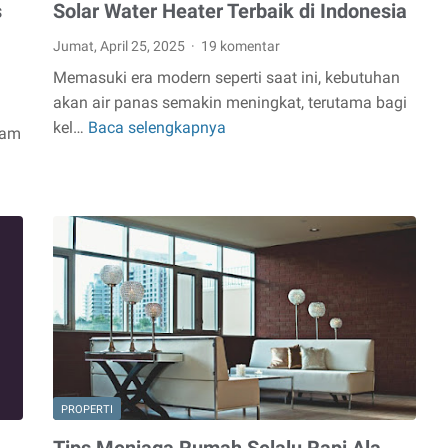
s
Solar Water Heater Terbaik di Indonesia
Jumat, April 25, 2025
19 komentar
Memasuki era modern seperti saat ini, kebutuhan
akan air panas semakin meningkat, terutama bagi
kel…
Baca selengkapnya
Solar
lam
Water
Heater
Terbaik
di
Indonesia
PROPERTI