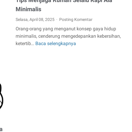
Tips Menjaga Rumah Selalu Rapi Ala
Minimalis
Selasa, April 08, 2025
Posting Komentar
Orang-orang yang menganut konsep gaya hidup
minimalis, cenderung mengedepankan kebersihan,
ketertib…
Baca selengkapnya
Tips
Menjaga
Rumah
t
Selalu
Rapi
Ala
Minimalis
g!
a