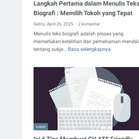
Langkah Pertama dalam Menulis Tek
Biografi : Memilih Tokoh yang Tepat
Sabtu, April 26, 2025
2 komentar
Menulis teks biografi adalah proses yang
memerlukan ketelitian dan pemahaman menda
tentang subje…
Baca selengkapnya
Langkah
Pertama
dalam
Menulis
Teks
Biografi
:
Memilih
Tokoh
yang
Tepat
KARIR