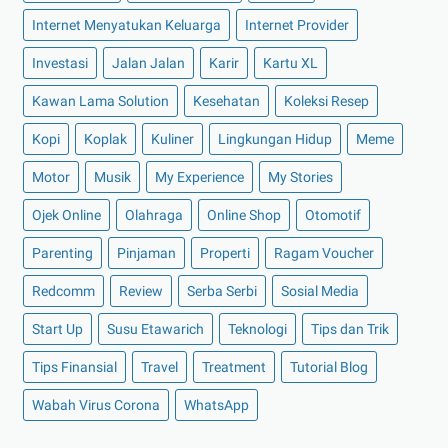
►
Desember 2021
(8)
Internet Menyatukan Keluarga
Internet Provider
►
November 2021
(7)
Investasi
Jalan Jalan
Karir
Kartu XL
►
Oktober 2021
(16)
Kawan Lama Solution
Kesehatan
Koleksi Resep
►
September 2021
(15)
Kopi
Koplak
Kuliner
Lingkungan Hidup
Meme
►
Agustus 2021
(15)
Motor
Musik
My Experience
My Stories
►
Juli 2021
(7)
►
Juni 2021
(10)
Ojek Online
Olahraga
Online Shop
Otomotif
►
Mei 2021
(11)
Parenting
Pinjaman
Properti
Ragam Voucher
►
April 2021
(13)
Redcomm
Review
Serba Serbi
Sosial Media
►
Maret 2021
(12)
Start Up
Susu Etawarich
Teknologi
Tips dan Trik
►
Februari 2021
(7)
Tips Finansial
Travel
Treatment
Tutorial Blog
►
Januari 2021
(14)
Wabah Virus Corona
►
2020
(158)
WhatsApp
►
Desember 2020
(11)