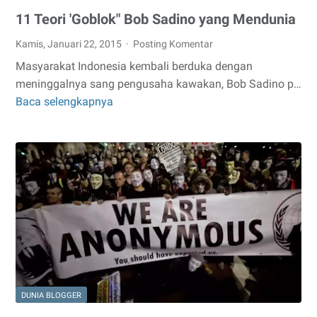
11 Teori 'Goblok" Bob Sadino yang Mendunia
Kamis, Januari 22, 2015
Posting Komentar
Masyarakat Indonesia kembali berduka dengan
meninggalnya sang pengusaha kawakan, Bob Sadino p…
Baca selengkapnya
11
Teori
'Goblok"
Bob
Sadino
yang
Mendunia
DUNIA BLOGGER