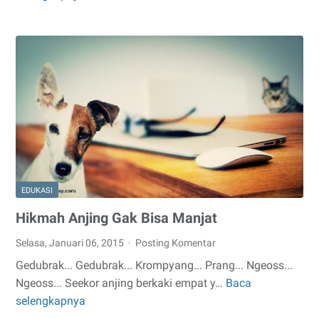
of
Avocado
For
Our
Health
EDUKASI
Hikmah Anjing Gak Bisa Manjat
Selasa, Januari 06, 2015
Posting Komentar
Gedubrak... Gedubrak... Krompyang... Prang... Ngeoss...
Ngeoss... Seekor anjing berkaki empat y…
Baca
Hikmah
selengkapnya
Anjing