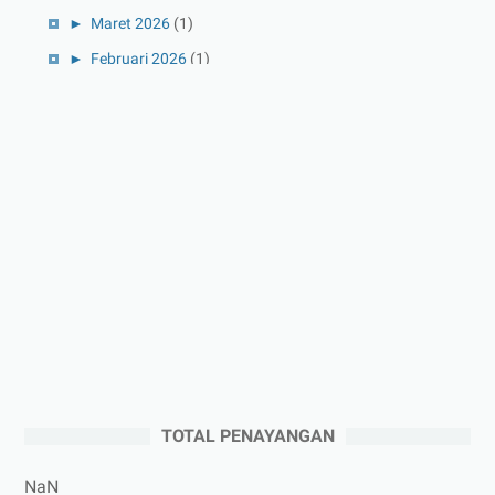
►
Maret 2026
(1)
►
Februari 2026
(1)
►
Januari 2026
(1)
►
2025
(41)
►
Desember 2025
(3)
►
November 2025
(5)
►
Oktober 2025
(3)
►
September 2025
(2)
►
Agustus 2025
(5)
►
Juli 2025
(3)
►
Juni 2025
(4)
►
Mei 2025
(1)
TOTAL PENAYANGAN
►
April 2025
(5)
►
Maret 2025
(3)
NaN