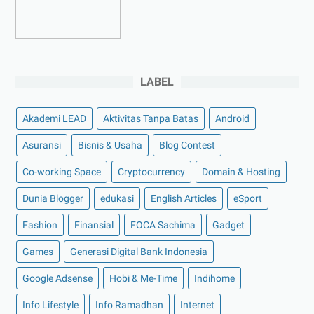
►
2022
(175)
►
Desember 2022
(9)
►
November 2022
(4)
LABEL
►
Oktober 2022
(11)
►
September 2022
(7)
Akademi LEAD
Aktivitas Tanpa Batas
Android
►
Agustus 2022
(13)
Asuransi
Bisnis & Usaha
Blog Contest
►
Juli 2022
(11)
Co-working Space
►
Juni 2022
(12)
Cryptocurrency
Domain & Hosting
►
Mei 2022
(14)
Dunia Blogger
edukasi
English Articles
eSport
►
April 2022
(27)
Fashion
Finansial
FOCA Sachima
Gadget
►
Maret 2022
(21)
Games
Generasi Digital Bank Indonesia
►
Februari 2022
(16)
Google Adsense
Hobi & Me-Time
Indihome
►
Januari 2022
(30)
Info Lifestyle
Info Ramadhan
Internet
►
2021
(135)