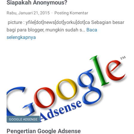
Siapakah Anonymous?
Rabu, Januari 21, 2015
Posting Komentar
picture : yfile[dot]news[dot]yorku[dot]ca Sebagian besar
bagi para blogger, mungkin sudah s…
Baca
Siapakah
selengkapnya
Anonymous?
GOOGLE ADSENSE
Pengertian Google Adsense