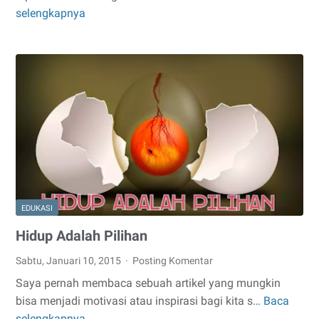
selengkapnya
Cara
Belajar
Bahasa
Inggris
Ala
Mas
Hendra
EDUKASI
Hidup Adalah Pilihan
Sabtu, Januari 10, 2015
Posting Komentar
Saya pernah membaca sebuah artikel yang mungkin
bisa menjadi motivasi atau inspirasi bagi kita s…
Baca
Hidup
selengkapnya