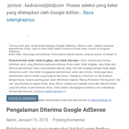
picture : kadvacorp[dot]com Proses seleksi yang ketat
yang ditetapkan oleh Google AdSen…
Baca
Rahasia
selengkapnya
Agar
Blog
Diterima
Google
AdSense
GOOGLE ADSENSE
Pengalaman Diterima Google AdSense
Senin, Januari 19, 2015
Posting Komentar
Belakangan ini saya menyukai hal-hal yang berbau