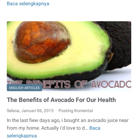
Baca selengkapnya
Cara
Mengatasi
Lupa
Password
Pada
Android
ENGLISH ARTICLES
The Benefits of Avocado For Our Health
Selasa, Januari 06, 2015
Posting Komentar
In the last fiew days ago, i bought an avocado juice near
from my home. Actually i'd love to d…
Baca
The
selengkapnya
Benefits