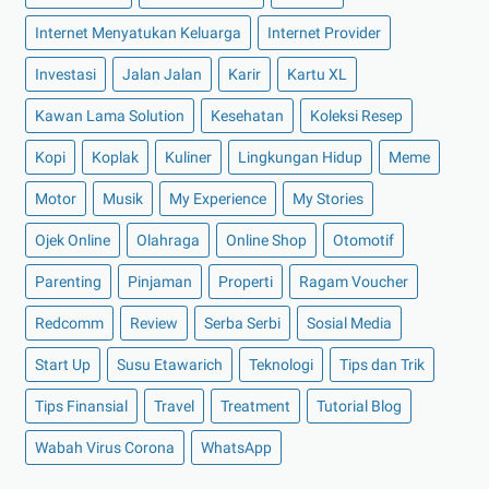
►
Desember 2021
(8)
Internet Menyatukan Keluarga
Internet Provider
►
November 2021
(7)
Investasi
Jalan Jalan
Karir
Kartu XL
►
Oktober 2021
(16)
Kawan Lama Solution
Kesehatan
Koleksi Resep
►
September 2021
(15)
Kopi
Koplak
Kuliner
Lingkungan Hidup
Meme
►
Agustus 2021
(15)
Motor
Musik
My Experience
My Stories
►
Juli 2021
(7)
►
Juni 2021
(10)
Ojek Online
Olahraga
Online Shop
Otomotif
►
Mei 2021
(11)
Parenting
Pinjaman
Properti
Ragam Voucher
►
April 2021
(13)
Redcomm
Review
Serba Serbi
Sosial Media
►
Maret 2021
(12)
Start Up
Susu Etawarich
Teknologi
Tips dan Trik
►
Februari 2021
(7)
Tips Finansial
Travel
Treatment
Tutorial Blog
►
Januari 2021
(14)
Wabah Virus Corona
►
2020
(158)
WhatsApp
►
Desember 2020
(11)