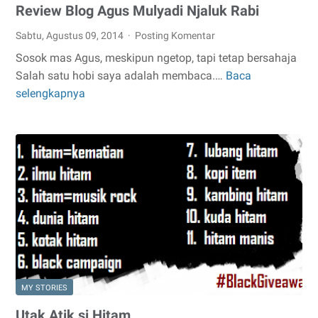
Review Blog Agus Mulyadi Njaluk Rabi
Sabtu, Agustus 09, 2014
Posting Komentar
Sosok mas Agus, meskipun ngetop, tapi tetap bersahaja
Salah satu hobi saya adalah membaca.…
Baca
Review
selengkapnya
Blog
Agus
Mulyadi
Njaluk
Rabi
MY STORIES
Utak Atik si Hitam