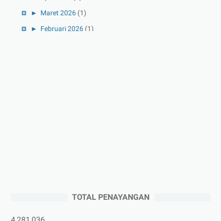
►
Maret 2026
(1)
►
Februari 2026
(1)
►
Januari 2026
(1)
►
2025
(41)
►
Desember 2025
(3)
►
November 2025
(5)
►
Oktober 2025
(3)
►
September 2025
(2)
►
Agustus 2025
(5)
►
Juli 2025
(3)
►
Juni 2025
(4)
►
Mei 2025
(1)
TOTAL PENAYANGAN
►
April 2025
(5)
►
Maret 2025
(3)
4,281,036