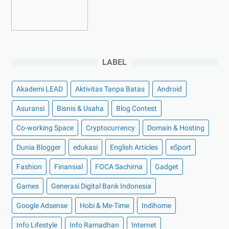
►
2022
(175)
►
Desember 2022
(9)
►
November 2022
(4)
LABEL
►
Oktober 2022
(11)
►
September 2022
(7)
Akademi LEAD
Aktivitas Tanpa Batas
Android
►
Agustus 2022
(13)
Asuransi
Bisnis & Usaha
Blog Contest
►
Juli 2022
(11)
Co-working Space
►
Juni 2022
(12)
Cryptocurrency
Domain & Hosting
►
Mei 2022
(14)
Dunia Blogger
edukasi
English Articles
eSport
►
April 2022
(27)
Fashion
Finansial
FOCA Sachima
Gadget
►
Maret 2022
(21)
Games
Generasi Digital Bank Indonesia
►
Februari 2022
(16)
Google Adsense
Hobi & Me-Time
Indihome
►
Januari 2022
(30)
Info Lifestyle
Info Ramadhan
Internet
►
2021
(135)