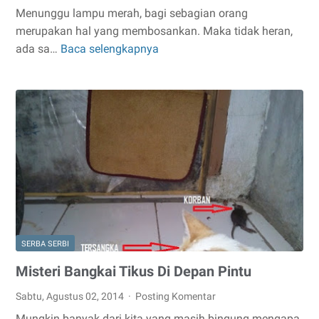
Menunggu lampu merah, bagi sebagian orang
merupakan hal yang membosankan. Maka tidak heran,
ada sa…
Baca selengkapnya
Hal
Yang
Sering
Dilakukan
Biker
Saat
Menunggu
Lampu
Merah
SERBA SERBI
Misteri Bangkai Tikus Di Depan Pintu
Sabtu, Agustus 02, 2014
Posting Komentar
Mungkin banyak dari kita yang masih bingung mengapa