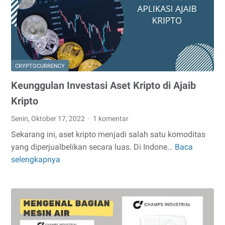
di
Traveloka
PayLater
CRYPTOCURRENCY
Keunggulan Investasi Aset Kripto di Ajaib
Kripto
Senin, Oktober 17, 2022
1 komentar
Sekarang ini, aset kripto menjadi salah satu komoditas
yang diperjualbelikan secara luas. Di Indone…
Baca
Keunggulan
selengkapnya
Investasi
Aset
Kripto
di
Ajaib
Kripto