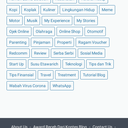
►
Agustus 2022
(13)
Kopi
Koplak
Kuliner
Lingkungan Hidup
Meme
►
Juli 2022
(11)
Motor
Musik
My Experience
My Stories
►
Juni 2022
(12)
Ojek Online
Olahraga
Online Shop
Otomotif
►
Mei 2022
(14)
►
April 2022
(27)
Parenting
Pinjaman
Properti
Ragam Voucher
►
Maret 2022
(21)
Redcomm
Review
Serba Serbi
Sosial Media
►
Februari 2022
(16)
Start Up
Susu Etawarich
Teknologi
Tips dan Trik
►
Januari 2022
(30)
Tips Finansial
Travel
Treatment
Tutorial Blog
►
2021
(135)
Wabah Virus Corona
WhatsApp
►
Desember 2021
(8)
►
November 2021
(7)
►
Oktober 2021
(16)
►
September 2021
(15)
►
Agustus 2021
(15)
About Us
Award Receh Dari Kontes Blog
Contact Us