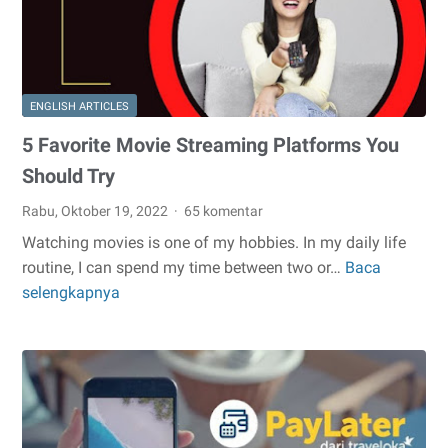
Tetap
Kenyang
ENGLISH ARTICLES
5 Favorite Movie Streaming Platforms You
Should Try
Rabu, Oktober 19, 2022
65 komentar
Watching movies is one of my hobbies. In my daily life
routine, I can spend my time between two or…
Baca
5
selengkapnya
Favorite
Movie
Streaming
Platforms
You
Should
Try