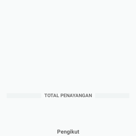
►
Januari 2026
(1)
►
2025
(41)
►
Desember 2025
(3)
►
November 2025
(5)
►
Oktober 2025
(3)
►
September 2025
(2)
►
Agustus 2025
(5)
►
Juli 2025
(3)
►
Juni 2025
(4)
►
Mei 2025
(1)
TOTAL PENAYANGAN
►
April 2025
(5)
►
Maret 2025
(3)
►
Februari 2025
(5)
►
Januari 2025
(2)
Pengikut