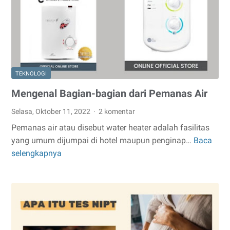
TEKNOLOGI
Mengenal Bagian-bagian dari Pemanas Air
Selasa, Oktober 11, 2022
2 komentar
Pemanas air atau disebut water heater adalah fasilitas
yang umum dijumpai di hotel maupun penginap…
Baca
Mengenal
selengkapnya
Bagian-
bagian
dari
Pemanas
Air