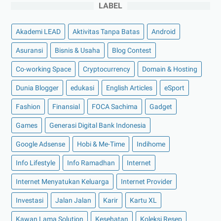
►
November 2022
(4)
LABEL
▼
Oktober 2022
(11)
Apakah Benar Obligasi Pemerintah Bisa Jadi
Akademi LEAD
Aktivitas Tanpa Batas
Android
Jaminan...
Asuransi
Bisnis & Usaha
Blog Contest
Viessmann, Solusi Air Bersih untuk Rumah Anda
Co-working Space
Cryptocurrency
Domain & Hosting
Mengapa Distribusi dalam Bisnis Perlu Dikelola den...
Kuliner Malam Populer di Malang, Meski Petang Peru...
Dunia Blogger
edukasi
English Articles
eSport
5 Favorite Movie Streaming Platforms You Should Try
Fashion
Finansial
FOCA Sachima
Gadget
Kredit Handphone Online Tanpa DP? Hanya di Travelo...
Games
Generasi Digital Bank Indonesia
Keunggulan Investasi Aset Kripto di Ajaib Kripto
Google Adsense
Hobi & Me-Time
Indihome
Mengenal Bagian-bagian dari Pemanas Air
Info Lifestyle
Info Ramadhan
Internet
Perlukah Tes NIPT Saat Hamil? Simak Penjelasannya!
Internet Menyatukan Keluarga
Internet Provider
5 Tips Sebelum Memilih Mobil Keluarga
5 Manfaat Email Hosting Profesional untuk Bisnis
Investasi
Jalan Jalan
Karir
Kartu XL
►
September 2022
(7)
Kawan Lama Solution
Kesehatan
Koleksi Resep