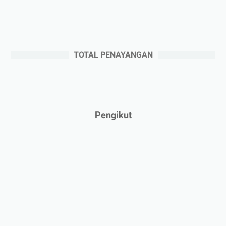
►
Juli 2025
(3)
►
Juni 2025
(4)
►
Mei 2025
(1)
TOTAL PENAYANGAN
►
April 2025
(5)
►
Maret 2025
(3)
►
Februari 2025
(5)
►
Januari 2025
(2)
Pengikut
▼
2024
(53)
►
Desember 2024
(6)
►
November 2024
(6)
►
Oktober 2024
(5)
►
September 2024
(6)
►
Agustus 2024
(4)
►
Juli 2024
(6)