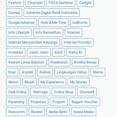
Fashion
Finansial
FOCA Sachima
Gadget
►
Juli 2022
(11)
►
Juni 2022
(12)
Games
Generasi Digital Bank Indonesia
►
Mei 2022
(14)
Google Adsense
Hobi & Me-Time
Indihome
►
April 2022
(27)
Info Lifestyle
Info Ramadhan
Internet
►
Maret 2022
(21)
Internet Menyatukan Keluarga
Internet Provider
►
Februari 2022
(16)
Investasi
Jalan Jalan
Karir
Kartu XL
►
Januari 2022
(30)
►
2021
(135)
Kawan Lama Solution
Kesehatan
Koleksi Resep
►
Desember 2021
(8)
Kopi
Koplak
Kuliner
Lingkungan Hidup
Meme
►
November 2021
(7)
Motor
Musik
My Experience
My Stories
►
Oktober 2021
(16)
Ojek Online
Olahraga
Online Shop
Otomotif
►
September 2021
(15)
Parenting
Pinjaman
Properti
Ragam Voucher
►
Agustus 2021
(15)
Redcomm
Review
Serba Serbi
Sosial Media
►
Juli 2021
(7)