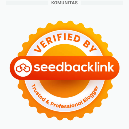
KOMUNITAS
▼
Juni 2024
(3)
Perbedaan Parfum EDT dan EDP
Manfaat Bermain Game yang Wajib Anda Ketahui
Ide Desain Toilet Sekolah yang Estetik
►
Mei 2024
(5)
►
April 2024
(2)
►
Maret 2024
(2)
►
Februari 2024
(6)
►
Januari 2024
(2)
►
2023
(70)
►
Desember 2023
(5)
►
November 2023
(6)
►
Oktober 2023
(6)
►
September 2023
(4)