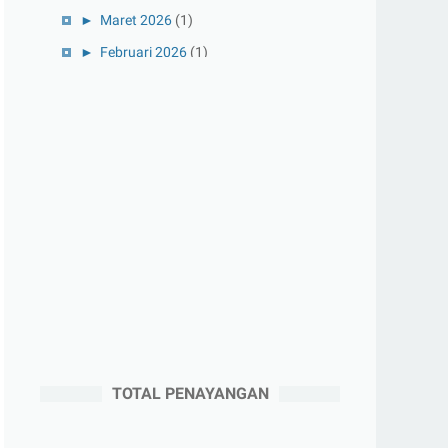
►
Maret 2026
(1)
►
Februari 2026
(1)
►
Januari 2026
(1)
►
2025
(41)
►
Desember 2025
(3)
►
November 2025
(5)
►
Oktober 2025
(3)
►
September 2025
(2)
►
Agustus 2025
(5)
►
Juli 2025
(3)
►
Juni 2025
(4)
►
Mei 2025
(1)
TOTAL PENAYANGAN
►
April 2025
(5)
►
Maret 2025
(3)