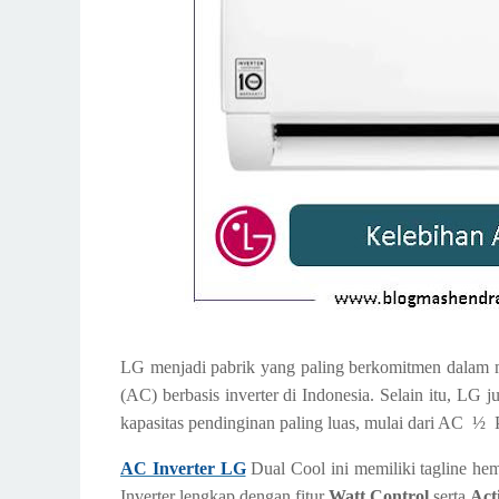
LG menjadi pabrik yang paling berkomitmen dalam 
(AC) berbasis inverter di Indonesia. Selain itu, LG
kapasitas pendinginan paling luas, mulai dari AC
 ½ 
P
AC Inverter LG
Dual Cool ini memiliki tagline 
Inverter lengkap dengan fitur
Watt Control
serta
Act