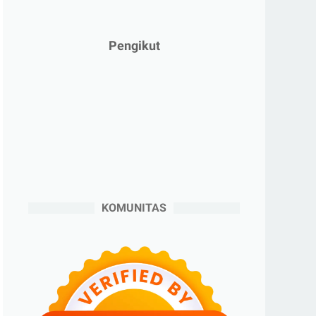
►
Februari 2025
(5)
►
Januari 2025
(2)
Pengikut
►
2024
(53)
►
Desember 2024
(6)
►
November 2024
(6)
►
Oktober 2024
(5)
►
September 2024
(6)
►
Agustus 2024
(4)
►
Juli 2024
(6)
KOMUNITAS
►
Juni 2024
(3)
►
Mei 2024
(5)
►
April 2024
(2)
►
Maret 2024
(2)
►
Februari 2024
(6)