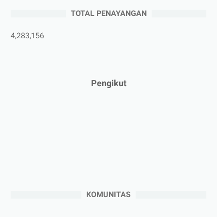
►
Mei 2025
(1)
TOTAL PENAYANGAN
►
April 2025
(5)
►
Maret 2025
(3)
4,283,156
►
Februari 2025
(5)
►
Januari 2025
(2)
►
2024
(53)
Pengikut
►
Desember 2024
(6)
►
November 2024
(6)
►
Oktober 2024
(5)
►
September 2024
(6)
►
Agustus 2024
(4)
►
Juli 2024
(6)
►
Juni 2024
(3)
KOMUNITAS
►
Mei 2024
(5)