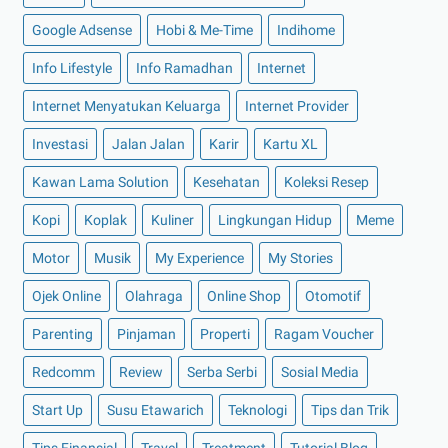
10 Gejala Tipes yang Perlu Diwaspadai
Google Adsense
Hobi & Me-Time
Indihome
Ingin Membuat Website? Perhatikan Dulu 5 Hal Berik...
Info Lifestyle
Info Ramadhan
Internet
Yuk, Belajar Al Quran Lewat Aplikasi Quran Belajar
Internet Menyatukan Keluarga
Internet Provider
Mau Punya Wajah Glowing? Pakai Hemera Glow
Infusio...
Investasi
Jalan Jalan
Karir
Kartu XL
Cara Memakaikan Harness Pada Anjing yang Benar
Kawan Lama Solution
Kesehatan
Koleksi Resep
9 Aktivitas yang Membuat Puasa Jadi Nggak Berasa
Kopi
Koplak
Kuliner
Lingkungan Hidup
Meme
Inilah Seputar Informasi Mengenai Penyakit Vaginis...
Motor
Musik
My Experience
My Stories
Pengertian, Tujuan, Mekanisme dan Kelebihan IPO
Ojek Online
Kapan Harus Menggunakan VPS? Berikut
Olahraga
Online Shop
Otomotif
Penjelasannya!
Parenting
Pinjaman
Properti
Ragam Voucher
Kelebihan, Kekurangan dan Cara Memilih Investasi O...
Redcomm
Review
Serba Serbi
Sosial Media
Yuk, Kelola Uang THR di AJAIB untuk Dapetin Saldo ...
Start Up
Susu Etawarich
Teknologi
Tips dan Trik
Sederet Model Baju Batik Wanita yang Bisa Menjadi ...
Ingin Meraup Rupiah di Musim Hujan? Coba 6 Ide Bis...
Tips Finansial
Travel
Treatment
Tutorial Blog