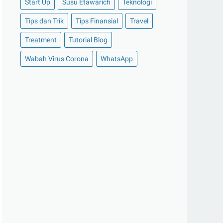
Start Up
Susu Etawarich
Teknologi
Yuk, Kelola Uang THR di AJAIB untuk
Dapetin Saldo ...
Tips dan Trik
Tips Finansial
Travel
Sederet Model Baju Batik Wanita yang
Treatment
Tutorial Blog
Bisa Menjadi ...
Ingin Meraup Rupiah di Musim Hujan?
Wabah Virus Corona
WhatsApp
Coba 6 Ide Bis...
4 Manfaat Penerapan Mindfulness di
Sekolah Bagi Siswa
Tips Jitu dalam Membuat Digital Ads
yang Efektif
4 Trik Cerdas Belanja Kebutuhan
Sehari-hari Secara...
BI Larang Perajin Gunakan Uang Asli
Untuk Mahar Pe...
7 Prospek Kerja untuk Lulusan Teknik
Telekomunikas...
Doa Saat Tertimpa Musibah dan Doa