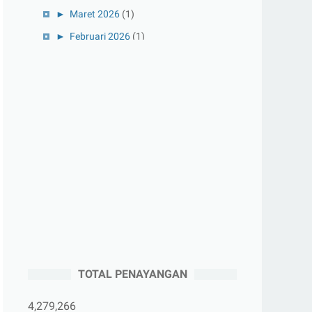
►
Maret 2026
(1)
►
Februari 2026
(1)
►
Januari 2026
(1)
►
2025
(41)
►
Desember 2025
(3)
►
November 2025
(5)
►
Oktober 2025
(3)
►
September 2025
(2)
►
Agustus 2025
(5)
►
Juli 2025
(3)
►
Juni 2025
(4)
►
Mei 2025
(1)
TOTAL PENAYANGAN
►
April 2025
(5)
►
Maret 2025
(3)
4,279,266