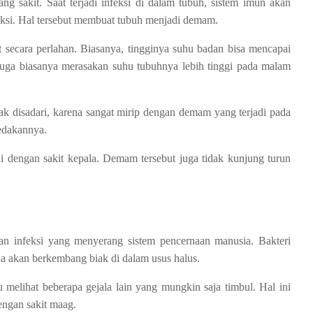
 sakit. Saat terjadi infeksi di dalam tubuh, sistem imun akan
eksi. Hal tersebut membuat tubuh menjadi demam.
secara perlahan. Biasanya, tingginya suhu badan bisa mencapai
s juga biasanya merasakan suhu tubuhnya lebih tinggi pada malam
dak disadari, karena sangat mirip dengan demam yang terjadi pada
edakannya.
i dengan sakit kepala. Demam tersebut juga tidak kunjung turun
akan infeksi yang menyerang sistem pencernaan manusia. Bakteri
a akan berkembang biak di dalam usus halus.
u melihat beberapa gejala lain yang mungkin saja timbul. Hal ini
dengan sakit maag.