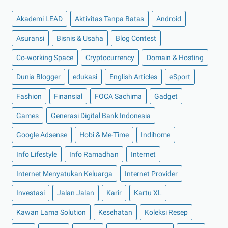
►
Oktober 2022
(11)
Akademi LEAD
Aktivitas Tanpa Batas
Android
►
September 2022
(7)
►
Agustus 2022
(13)
Asuransi
Bisnis & Usaha
Blog Contest
►
Juli 2022
(11)
Co-working Space
Cryptocurrency
Domain & Hosting
►
Juni 2022
(12)
Dunia Blogger
edukasi
English Articles
eSport
►
Mei 2022
(14)
Fashion
Finansial
FOCA Sachima
Gadget
►
April 2022
(27)
Games
Generasi Digital Bank Indonesia
►
Maret 2022
(21)
Google Adsense
Hobi & Me-Time
Indihome
►
Februari 2022
(16)
►
Januari 2022
(30)
Info Lifestyle
Info Ramadhan
Internet
►
2021
(135)
Internet Menyatukan Keluarga
Internet Provider
►
Desember 2021
(8)
Investasi
Jalan Jalan
Karir
Kartu XL
►
November 2021
(7)
Kawan Lama Solution
Kesehatan
Koleksi Resep
►
Oktober 2021
(16)