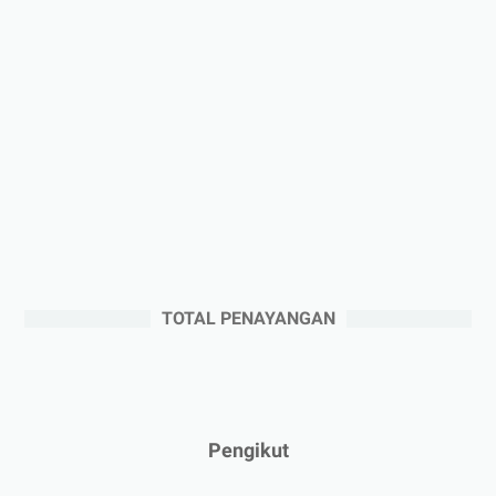
►
2025
(41)
►
Desember 2025
(3)
►
November 2025
(5)
►
Oktober 2025
(3)
►
September 2025
(2)
►
Agustus 2025
(5)
►
Juli 2025
(3)
►
Juni 2025
(4)
►
Mei 2025
(1)
TOTAL PENAYANGAN
►
April 2025
(5)
►
Maret 2025
(3)
►
Februari 2025
(5)
►
Januari 2025
(2)
Pengikut
►
2024
(53)