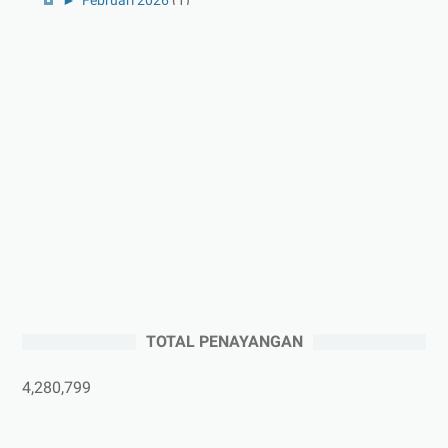
►
Januari 2026
(1)
►
2025
(41)
►
Desember 2025
(3)
►
November 2025
(5)
►
Oktober 2025
(3)
►
September 2025
(2)
►
Agustus 2025
(5)
►
Juli 2025
(3)
►
Juni 2025
(4)
►
Mei 2025
(1)
TOTAL PENAYANGAN
►
April 2025
(5)
►
Maret 2025
(3)
4,280,799
►
Februari 2025
(5)
►
Januari 2025
(2)