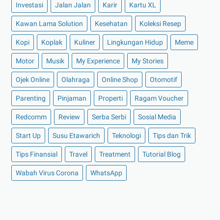
Investasi
Jalan Jalan
Karir
Kartu XL
►
Oktober 2021
(16)
Kawan Lama Solution
Kesehatan
Koleksi Resep
►
September 2021
(15)
Kopi
Koplak
Kuliner
Lingkungan Hidup
Meme
►
Agustus 2021
(15)
Motor
Musik
My Experience
My Stories
►
Juli 2021
(7)
►
Juni 2021
(10)
Ojek Online
Olahraga
Online Shop
Otomotif
►
Mei 2021
(11)
Parenting
Pinjaman
Properti
Ragam Voucher
►
April 2021
(13)
Redcomm
Review
Serba Serbi
Sosial Media
►
Maret 2021
(12)
Start Up
Susu Etawarich
Teknologi
Tips dan Trik
►
Februari 2021
(7)
Tips Finansial
Travel
Treatment
Tutorial Blog
►
Januari 2021
(14)
Wabah Virus Corona
▼
2020
(158)
WhatsApp
►
Desember 2020
(11)
►
November 2020
(14)
►
Oktober 2020
(11)