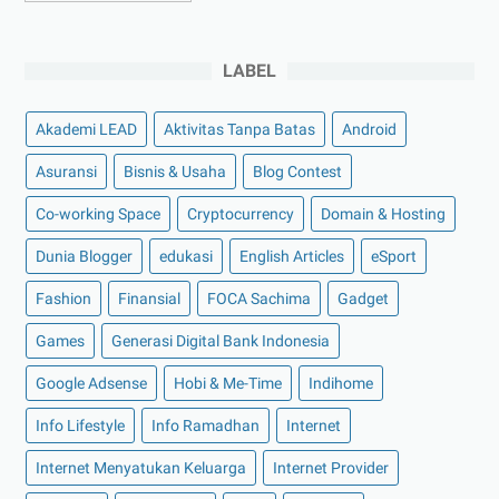
►
November 2022
(4)
LABEL
►
Oktober 2022
(11)
►
September 2022
(7)
Akademi LEAD
Aktivitas Tanpa Batas
Android
►
Agustus 2022
(13)
Asuransi
Bisnis & Usaha
Blog Contest
►
Juli 2022
(11)
Co-working Space
►
Juni 2022
(12)
Cryptocurrency
Domain & Hosting
►
Mei 2022
(14)
Dunia Blogger
edukasi
English Articles
eSport
►
April 2022
(27)
Fashion
Finansial
FOCA Sachima
Gadget
►
Maret 2022
(21)
Games
Generasi Digital Bank Indonesia
►
Februari 2022
(16)
Google Adsense
Hobi & Me-Time
Indihome
►
Januari 2022
(30)
Info Lifestyle
Info Ramadhan
Internet
►
2021
(135)
►
Desember 2021
(8)
Internet Menyatukan Keluarga
Internet Provider
►
November 2021
(7)