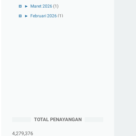
►
Maret 2026
(1)
►
Februari 2026
(1)
►
Januari 2026
(1)
►
2025
(41)
►
Desember 2025
(3)
►
November 2025
(5)
►
Oktober 2025
(3)
►
September 2025
(2)
►
Agustus 2025
(5)
►
Juli 2025
(3)
►
Juni 2025
(4)
►
Mei 2025
(1)
TOTAL PENAYANGAN
►
April 2025
(5)
►
Maret 2025
(3)
4,279,376