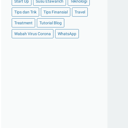
Start Up
Susu Etawarich
Teknologi
►
November 2020
(14)
Tips dan Trik
Tips Finansial
Travel
►
Oktober 2020
(11)
Treatment
Tutorial Blog
►
September 2020
(8)
►
Agustus 2020
(13)
Wabah Virus Corona
WhatsApp
►
Juli 2020
(11)
►
Juni 2020
(13)
►
Mei 2020
(12)
►
April 2020
(13)
▼
Maret 2020
(19)
5 Game Seru yang Wajib Dicoba Saat
Stay At Home
Wow! Inilah Sejuta Manfaat Taman
Kehati Aqua
Cara Memilih Investasi Online
Terpercaya