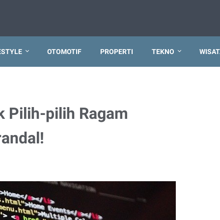
ESTYLE
OTOMOTIF
PROPERTI
TEKNO
WISAT
 Pilih-pilih Ragam
randal!