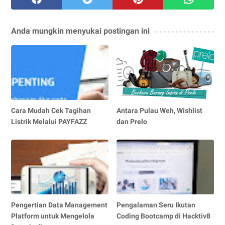
Anda mungkin menyukai postingan ini
Cara Mudah Cek Tagihan
Antara Pulau Weh, Wishlist
Listrik Melalui PAYFAZZ
dan Prelo
Pengertian Data Management
Pengalaman Seru Ikutan
Platform untuk Mengelola
Coding Bootcamp di Hacktiv8