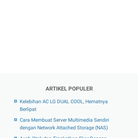
ARTIKEL POPULER
Kelebihan AC LG DUAL COOL, Hematnya
Berlipat
Cara Membuat Server Multimedia Sendiri
dengan Network Attached Storage (NAS)