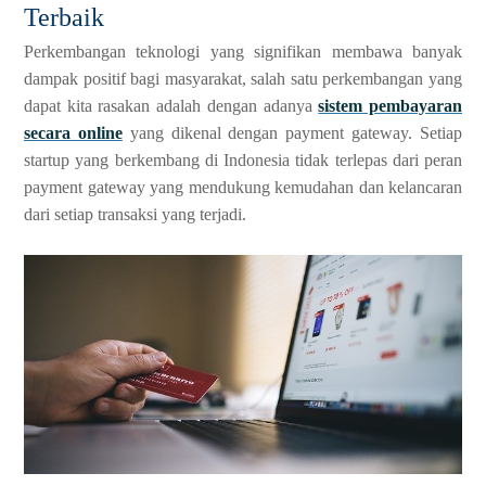
Terbaik
Perkembangan teknologi yang signifikan membawa banyak
dampak positif bagi masyarakat, salah satu perkembangan yang
dapat kita rasakan adalah dengan adanya
sistem pembayaran
secara online
yang dikenal dengan payment gateway. Setiap
startup yang berkembang di Indonesia tidak terlepas dari peran
payment gateway yang mendukung kemudahan dan kelancaran
dari setiap transaksi yang terjadi.