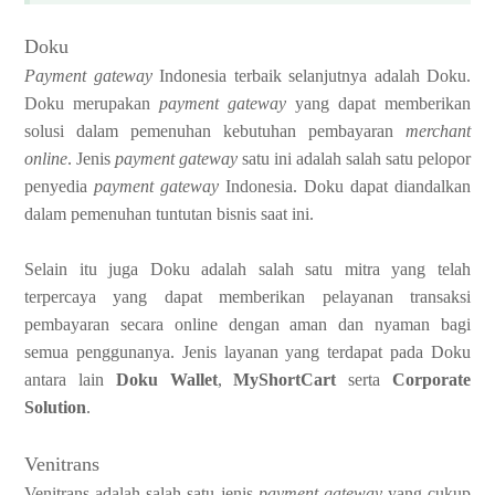
Doku
Payment gateway
Indonesia terbaik selanjutnya adalah Doku.
Doku merupakan
payment gateway
yang dapat memberikan
solusi dalam pemenuhan kebutuhan pembayaran
merchant
online
. Jenis
payment gateway
satu ini adalah salah satu pelopor
penyedia
payment gateway
Indonesia. Doku dapat diandalkan
dalam pemenuhan tuntutan bisnis saat ini.
Selain itu juga Doku adalah salah satu mitra yang telah
terpercaya yang dapat memberikan pelayanan transaksi
pembayaran secara online dengan aman dan nyaman bagi
semua penggunanya. Jenis layanan yang terdapat pada Doku
antara lain
Doku Wallet
,
MyShortCart
serta
Corporate
Solution
.
Venitrans
Venitrans adalah salah satu jenis
payment gateway
yang cukup