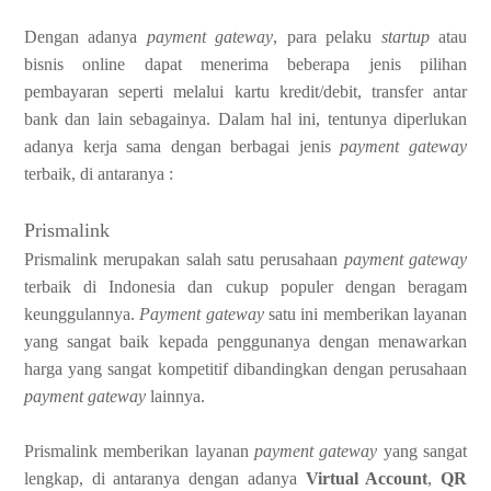
Dengan adanya
payment gateway
, para pelaku
startup
atau
bisnis online dapat menerima beberapa jenis pilihan
pembayaran seperti melalui kartu kredit/debit, transfer antar
bank dan lain sebagainya. Dalam hal ini, tentunya diperlukan
adanya kerja sama dengan berbagai jenis
payment gateway
terbaik, di antaranya :
Prismalink
Prismalink merupakan salah satu perusahaan
payment gateway
terbaik di Indonesia dan cukup populer dengan beragam
keunggulannya.
Payment gateway
satu ini memberikan layanan
yang sangat baik kepada penggunanya dengan menawarkan
harga yang sangat kompetitif dibandingkan dengan perusahaan
payment gateway
lainnya.
Prismalink memberikan layanan
payment gateway
yang sangat
lengkap, di antaranya dengan adanya
Virtual Account
,
QR