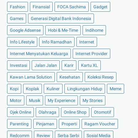
►
April 2022
(27)
Fashion
Finansial
FOCA Sachima
Gadget
►
Maret 2022
(21)
Games
Generasi Digital Bank Indonesia
►
Februari 2022
(16)
Google Adsense
Hobi & Me-Time
Indihome
▼
Januari 2022
(30)
Tingkatkan Daya Saing Wisata 10 Bali Baru dengan 4...
Info Lifestyle
Info Ramadhan
Internet
Mengenal Apa Itu Pipa PPR Rucika KELEN GREEN
Internet Menyatukan Keluarga
Internet Provider
6 Keunggulan Desain PowerPoint Menggunakan
Investasi
Jalan Jalan
Karir
Kartu XL
Fastwork
Bisnis Jual Beli Bensin Eceran Laku Keras
Kawan Lama Solution
Kesehatan
Koleksi Resep
Pantas Harganya Lebih Mahal. Inilah 5 Kelebihan Pe...
Kopi
Koplak
Kuliner
Lingkungan Hidup
Meme
Tertangkap CM Security Karena Mencoba Membuka
Motor
Musik
My Experience
My Stories
Paks...
Ojek Online
Keunggulan dan Cara Hitung Keuntungan Reksadana
Olahraga
Online Shop
Otomotif
Pa...
Parenting
Pinjaman
Properti
Ragam Voucher
Bayar Uang Kuliah dengan Pinjaman KTA Bunga
Redcomm
Rendah...
Review
Serba Serbi
Sosial Media