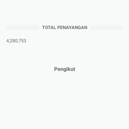
►
Juli 2025
(3)
►
Juni 2025
(4)
►
Mei 2025
(1)
TOTAL PENAYANGAN
►
April 2025
(5)
►
Maret 2025
(3)
4,280,753
►
Februari 2025
(5)
►
Januari 2025
(2)
►
2024
(53)
Pengikut
►
Desember 2024
(6)
►
November 2024
(6)
►
Oktober 2024
(5)
►
September 2024
(6)
►
Agustus 2024
(4)
►
Juli 2024
(6)