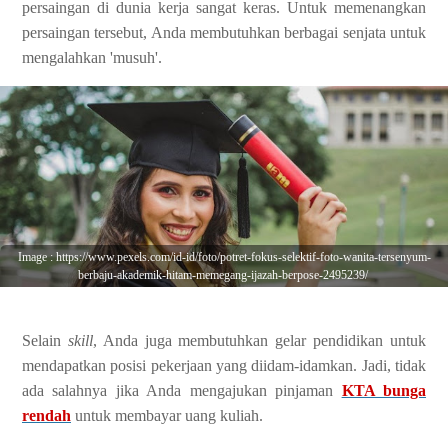
persaingan di dunia kerja sangat keras. Untuk memenangkan
persaingan tersebut, Anda membutuhkan berbagai senjata untuk
mengalahkan 'musuh'.
Image : https://www.pexels.com/id-id/foto/potret-fokus-selektif-foto-wanita-tersenyum-
berbaju-akademik-hitam-memegang-ijazah-berpose-2495239/
Selain
skill
, Anda juga membutuhkan gelar pendidikan untuk
mendapatkan posisi pekerjaan yang diidam-idamkan. Jadi, tidak
ada salahnya jika Anda mengajukan pinjaman
KTA bunga
rendah
untuk membayar uang kuliah.