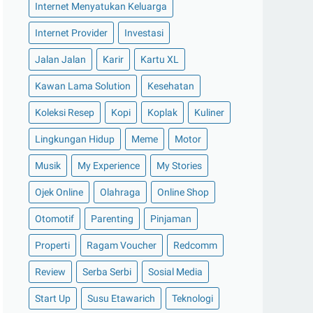
Mengenal Apa Itu Pipa PPR Rucika
Internet Menyatukan Keluarga
KELEN GREEN
Internet Provider
Investasi
6 Keunggulan Desain PowerPoint
Menggunakan Fastwork
Jalan Jalan
Karir
Kartu XL
Bisnis Jual Beli Bensin Eceran Laku
Kawan Lama Solution
Kesehatan
Keras
Koleksi Resep
Kopi
Koplak
Kuliner
Pantas Harganya Lebih Mahal. Inilah
5 Kelebihan Pe...
Lingkungan Hidup
Meme
Motor
Tertangkap CM Security Karena
Musik
My Experience
My Stories
Mencoba Membuka Paks...
Ojek Online
Olahraga
Online Shop
Keunggulan dan Cara Hitung
Keuntungan Reksadana Pa...
Otomotif
Parenting
Pinjaman
Bayar Uang Kuliah dengan Pinjaman
Properti
Ragam Voucher
Redcomm
KTA Bunga Rendah...
Contoh Tebak-tebakan Romantis yang
Review
Serba Serbi
Sosial Media
Lucu dan Mengha...
Start Up
Susu Etawarich
Teknologi
Mengenal Jenis-jenis Sistem Pendingin