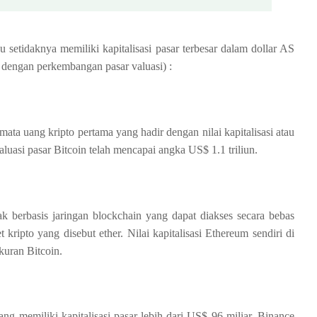
u setidaknya memiliki kapitalisasi pasar terbesar dalam dollar AS
i dengan perkembangan pasar valuasi) :
ata uang kripto pertama yang hadir dengan nilai kapitalisasi atau
 valuasi pasar Bitcoin telah mencapai angka US$ 1.1 triliun.
k berbasis jaringan blockchain yang dapat diakses secara bebas
t kripto yang disebut ether. Nilai kapitalisasi Ethereum sendiri di
kuran Bitcoin.
ang memiliki kapitalisasi pasar lebih dari US$ 96 miliar. Binance