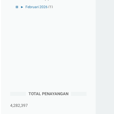
►
Februari 2026
(1)
►
Januari 2026
(1)
►
2025
(41)
►
Desember 2025
(3)
►
November 2025
(5)
►
Oktober 2025
(3)
►
September 2025
(2)
►
Agustus 2025
(5)
►
Juli 2025
(3)
►
Juni 2025
(4)
►
Mei 2025
(1)
TOTAL PENAYANGAN
►
April 2025
(5)
►
Maret 2025
(3)
4,282,397
►
Februari 2025
(5)