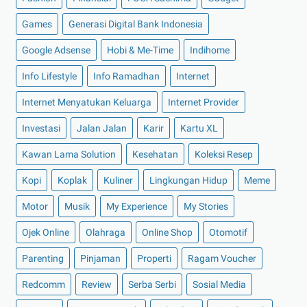
►
Maret 2022
(21)
Games
Generasi Digital Bank Indonesia
►
Februari 2022
(16)
Google Adsense
Hobi & Me-Time
Indihome
►
Januari 2022
(30)
Info Lifestyle
Info Ramadhan
Internet
►
2021
(135)
►
Desember 2021
(8)
Internet Menyatukan Keluarga
Internet Provider
►
November 2021
(7)
Investasi
Jalan Jalan
Karir
Kartu XL
►
Oktober 2021
(16)
Kawan Lama Solution
Kesehatan
Koleksi Resep
►
September 2021
(15)
Kopi
Koplak
Kuliner
Lingkungan Hidup
Meme
►
Agustus 2021
(15)
Motor
Musik
My Experience
My Stories
►
Juli 2021
(7)
►
Juni 2021
(10)
Ojek Online
Olahraga
Online Shop
Otomotif
►
Mei 2021
(11)
Parenting
Pinjaman
Properti
Ragam Voucher
►
April 2021
(13)
Redcomm
Review
Serba Serbi
Sosial Media
►
Maret 2021
(12)