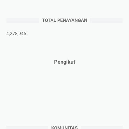
►
Juni 2025
(4)
►
Mei 2025
(1)
TOTAL PENAYANGAN
►
April 2025
(5)
►
Maret 2025
(3)
4,278,945
►
Februari 2025
(5)
►
Januari 2025
(2)
►
2024
(53)
Pengikut
►
Desember 2024
(6)
►
November 2024
(6)
►
Oktober 2024
(5)
►
September 2024
(6)
►
Agustus 2024
(4)
►
Juli 2024
(6)
►
Juni 2024
(3)
KOMUNITAS