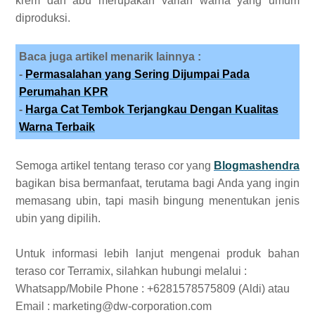
krem dan abu merupakan varian warna yang umum
diproduksi.
Baca juga artikel menarik lainnya :
-
Permasalahan yang Sering Dijumpai Pada
Perumahan KPR
-
Harga Cat Tembok Terjangkau Dengan Kualitas
Warna Terbaik
Semoga artikel tentang teraso cor yang
Blogmashendra
bagikan bisa bermanfaat, terutama bagi Anda yang ingin
memasang ubin, tapi masih bingung menentukan jenis
ubin yang dipilih.
Untuk informasi lebih lanjut mengenai produk bahan
teraso cor Terramix, silahkan hubungi melalui :
Whatsapp/Mobile Phone : +6281578575809 (Aldi) atau
Email : marketing@dw-corporation.com