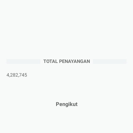
►
Oktober 2025
(3)
►
September 2025
(2)
►
Agustus 2025
(5)
►
Juli 2025
(3)
►
Juni 2025
(4)
►
Mei 2025
(1)
TOTAL PENAYANGAN
►
April 2025
(5)
►
Maret 2025
(3)
4,282,745
►
Februari 2025
(5)
►
Januari 2025
(2)
►
2024
(53)
Pengikut
►
Desember 2024
(6)
►
November 2024
(6)
►
Oktober 2024
(5)