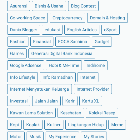
Asuransi
Bisnis & Usaha
Blog Contest
►
Juli 2022
(11)
Co-working Space
►
Juni 2022
(12)
Cryptocurrency
Domain & Hosting
►
Mei 2022
(14)
Dunia Blogger
edukasi
English Articles
eSport
►
April 2022
(27)
Fashion
Finansial
FOCA Sachima
Gadget
►
Maret 2022
(21)
Games
Generasi Digital Bank Indonesia
►
Februari 2022
(16)
Google Adsense
Hobi & Me-Time
Indihome
►
Januari 2022
(30)
Info Lifestyle
Info Ramadhan
Internet
►
2021
(135)
►
Desember 2021
(8)
Internet Menyatukan Keluarga
Internet Provider
►
November 2021
(7)
Investasi
Jalan Jalan
Karir
Kartu XL
►
Oktober 2021
(16)
Kawan Lama Solution
Kesehatan
Koleksi Resep
►
September 2021
(15)
Kopi
Koplak
Kuliner
Lingkungan Hidup
Meme
►
Agustus 2021
(15)
Motor
Musik
My Experience
My Stories
►
Juli 2021
(7)