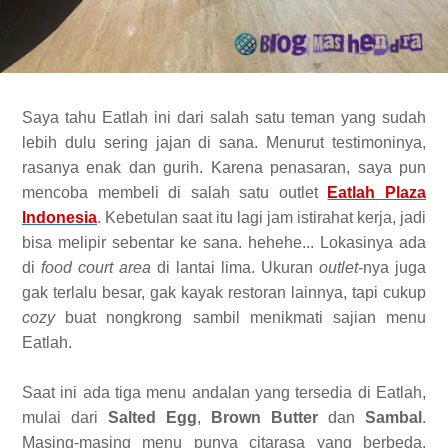
Saya tahu Eatlah ini dari salah satu teman yang sudah
lebih dulu sering jajan di sana. Menurut testimoninya,
rasanya enak dan gurih. Karena penasaran, saya pun
mencoba membeli di salah satu outlet
Eatlah Plaza
Indonesia
. Kebetulan saat itu lagi jam istirahat kerja, jadi
bisa melipir sebentar ke sana. hehehe... Lokasinya ada
di
food court area
di lantai lima. Ukuran
outlet
-nya juga
gak terlalu besar, gak kayak restoran lainnya, tapi cukup
cozy
buat nongkrong sambil menikmati sajian menu
Eatlah.
Saat ini ada tiga menu andalan yang tersedia di Eatlah,
mulai dari
Salted Egg
,
Brown Butter
dan
Sambal
.
Masing-masing menu punya citarasa yang berbeda.