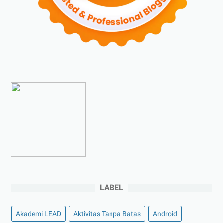
►
Agustus 2023
(4)
►
Juli 2023
(4)
►
Juni 2023
(9)
►
Mei 2023
(9)
►
April 2023
(7)
►
Maret 2023
(7)
►
Februari 2023
(4)
►
Januari 2023
(5)
►
2022
(175)
►
Desember 2022
(9)
►
November 2022
(4)
LABEL
►
Oktober 2022
(11)
►
September 2022
(7)
Akademi LEAD
Aktivitas Tanpa Batas
Android
►
Agustus 2022
(13)