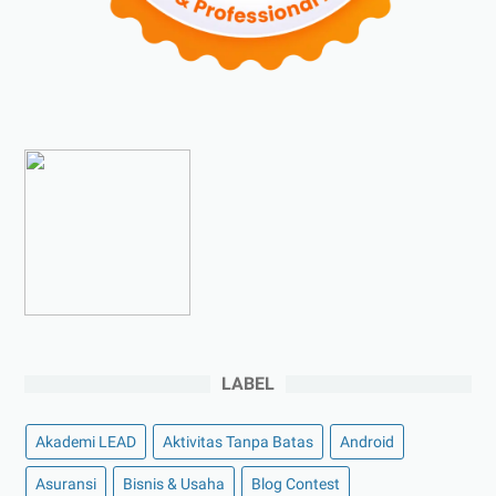
►
Desember 2023
(5)
►
November 2023
(6)
►
Oktober 2023
(6)
►
September 2023
(4)
►
Agustus 2023
(4)
►
Juli 2023
(4)
►
Juni 2023
(9)
►
Mei 2023
(9)
►
April 2023
(7)
►
Maret 2023
(7)
►
Februari 2023
(4)
LABEL
►
Januari 2023
(5)
►
2022
(175)
Akademi LEAD
Aktivitas Tanpa Batas
Android
►
Desember 2022
(9)
Asuransi
Bisnis & Usaha
Blog Contest