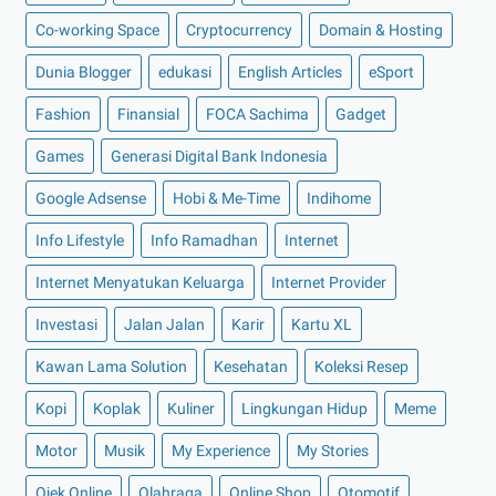
►
November 2022
(4)
Co-working Space
Cryptocurrency
Domain & Hosting
►
Oktober 2022
(11)
Dunia Blogger
edukasi
English Articles
eSport
►
September 2022
(7)
Fashion
►
Agustus 2022
Finansial
(13)
FOCA Sachima
Gadget
►
Juli 2022
(11)
Games
Generasi Digital Bank Indonesia
►
Juni 2022
(12)
Google Adsense
Hobi & Me-Time
Indihome
►
Mei 2022
(14)
Info Lifestyle
Info Ramadhan
Internet
►
April 2022
(27)
Internet Menyatukan Keluarga
Internet Provider
►
Maret 2022
(21)
Investasi
Jalan Jalan
Karir
Kartu XL
►
Februari 2022
(16)
►
Januari 2022
(30)
Kawan Lama Solution
Kesehatan
Koleksi Resep
►
2021
(135)
Kopi
Koplak
Kuliner
Lingkungan Hidup
Meme
►
Desember 2021
(8)
Motor
Musik
My Experience
My Stories
►
November 2021
(7)
Ojek Online
Olahraga
Online Shop
Otomotif