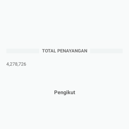
►
September 2025
(2)
►
Agustus 2025
(5)
►
Juli 2025
(3)
▼
Juni 2025
(4)
Mau Bangun Rumah di Jogja? Jangan Pusing Dulu,
Ini...
TOTAL PENAYANGAN
Pahami Definisi Rumah Tumbuh
4,278,726
Mata Kering Jangan Disepelein! Ini Penyebab, Dampa...
Kenali Perbedaan dan Fungsi Humidifier, Dehumidifi...
►
Mei 2025
(1)
Pengikut
►
April 2025
(5)
►
Maret 2025
(3)
►
Februari 2025
(5)
►
Januari 2025
(2)