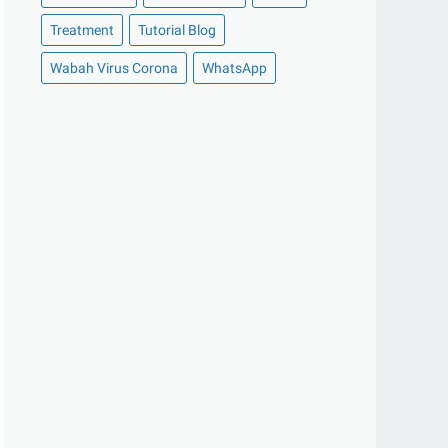
►
Oktober 2020
(11)
Treatment
Tutorial Blog
►
September 2020
(8)
Wabah Virus Corona
WhatsApp
►
Agustus 2020
(13)
►
Juli 2020
(11)
►
Juni 2020
(13)
►
Mei 2020
(12)
►
April 2020
(13)
►
Maret 2020
(19)
▼
Februari 2020
(20)
Deretan 4 Aplikasi Sosial Media yang
Paling Banyak...
Harga dan Spesifikasi Oppo A5 2020
Ini Dia 4 Pilihan Smartphone Gaming
dengan Spesifi...
Kisaran Harga Jual Mobil Toyota