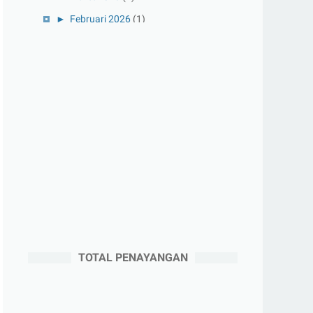
►
Februari 2026
(1)
►
Januari 2026
(1)
►
2025
(41)
►
Desember 2025
(3)
►
November 2025
(5)
►
Oktober 2025
(3)
►
September 2025
(2)
►
Agustus 2025
(5)
►
Juli 2025
(3)
►
Juni 2025
(4)
►
Mei 2025
(1)
TOTAL PENAYANGAN
►
April 2025
(5)
►
Maret 2025
(3)
►
Februari 2025
(5)