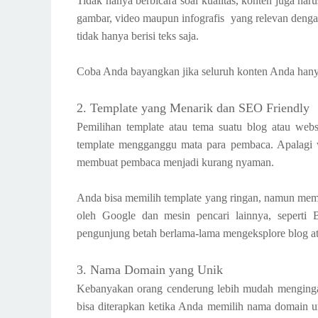
Tidak hanya berbicara soal kualitas, konten juga h
gambar, video maupun infografis yang relevan dengan 
tidak hanya berisi teks saja.
Coba Anda bayangkan jika seluruh konten Anda hanya
2. Template yang Menarik dan SEO Friendly
Pemilihan template atau tema suatu blog atau webs
template mengganggu mata para pembaca. Apalagi wa
membuat pembaca menjadi kurang nyaman.
Anda bisa memilih template yang ringan, namun memil
oleh Google dan mesin pencari lainnya, sepert
pengunjung betah berlama-lama mengeksplore blog a
3. Nama Domain yang Unik
Kebanyakan orang cenderung lebih mudah mengingat 
bisa diterapkan ketika Anda memilih nama domain u