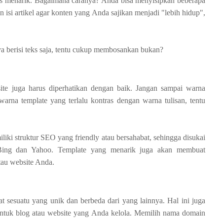
arus menarik. Bagaimana caranya? Anda bisa menyisipkan beberapa
isi artikel agar konten yang Anda sajikan menjadi "lebih hidup",
 berisi teks saja, tentu cukup membosankan bukan?
ite juga harus diperhatikan dengan baik. Jangan sampai warna
rna template yang terlalu kontras dengan warna tulisan, tentu
iki struktur SEO yang friendly atau bersahabat, sehingga disukai
i Bing dan Yahoo. Template yang menarik juga akan membuat
tau website Anda.
sesuatu yang unik dan berbeda dari yang lainnya. Hal ini juga
ntuk blog atau website yang Anda kelola. Memilih nama domain