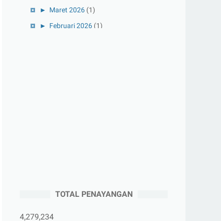
►
Maret 2026
(1)
►
Februari 2026
(1)
►
Januari 2026
(1)
►
2025
(41)
►
Desember 2025
(3)
►
November 2025
(5)
►
Oktober 2025
(3)
►
September 2025
(2)
►
Agustus 2025
(5)
►
Juli 2025
(3)
►
Juni 2025
(4)
►
Mei 2025
(1)
TOTAL PENAYANGAN
►
April 2025
(5)
►
Maret 2025
(3)
4,279,234