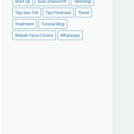
Start Up
Susu Etawarich
Teknologi
►
November 2020
(14)
Tips dan Trik
Tips Finansial
Travel
►
Oktober 2020
(11)
Treatment
Tutorial Blog
►
September 2020
(8)
►
Agustus 2020
(13)
Wabah Virus Corona
WhatsApp
►
Juli 2020
(11)
►
Juni 2020
(13)
►
Mei 2020
(12)
►
April 2020
(13)
►
Maret 2020
(19)
▼
Februari 2020
(20)
Deretan 4 Aplikasi Sosial Media yang
Paling Banyak...
Harga dan Spesifikasi Oppo A5 2020
Ini Dia 4 Pilihan Smartphone Gaming
dengan Spesifi...