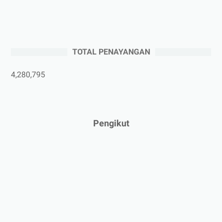
►
Juli 2025
(3)
►
Juni 2025
(4)
►
Mei 2025
(1)
TOTAL PENAYANGAN
►
April 2025
(5)
►
Maret 2025
(3)
4,280,795
►
Februari 2025
(5)
►
Januari 2025
(2)
►
2024
(53)
Pengikut
►
Desember 2024
(6)
►
November 2024
(6)
►
Oktober 2024
(5)
►
September 2024
(6)
►
Agustus 2024
(4)
►
Juli 2024
(6)