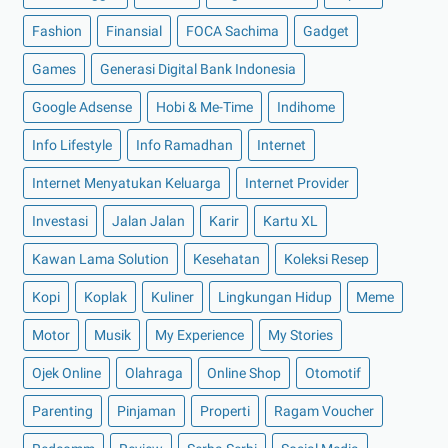
►
April 2022
(27)
Fashion
Finansial
FOCA Sachima
Gadget
►
Maret 2022
(21)
Games
Generasi Digital Bank Indonesia
►
Februari 2022
(16)
Google Adsense
Hobi & Me-Time
Indihome
►
Januari 2022
(30)
Info Lifestyle
Info Ramadhan
Internet
►
2021
(135)
►
Desember 2021
(8)
Internet Menyatukan Keluarga
Internet Provider
►
November 2021
(7)
Investasi
Jalan Jalan
Karir
Kartu XL
►
Oktober 2021
(16)
Kawan Lama Solution
Kesehatan
Koleksi Resep
►
September 2021
(15)
Kopi
Koplak
Kuliner
Lingkungan Hidup
Meme
►
Agustus 2021
(15)
Motor
Musik
My Experience
My Stories
►
Juli 2021
(7)
►
Juni 2021
(10)
Ojek Online
Olahraga
Online Shop
Otomotif
►
Mei 2021
(11)
Parenting
Pinjaman
Properti
Ragam Voucher
►
April 2021
(13)