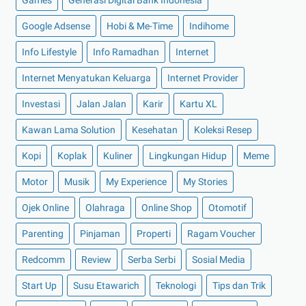
►
Februari 2022
(16)
Google Adsense
Hobi & Me-Time
Indihome
►
Januari 2022
(30)
Info Lifestyle
Info Ramadhan
Internet
►
2021
(135)
►
Desember 2021
(8)
Internet Menyatukan Keluarga
Internet Provider
►
November 2021
(7)
Investasi
Jalan Jalan
Karir
Kartu XL
►
Oktober 2021
(16)
Kawan Lama Solution
Kesehatan
Koleksi Resep
►
September 2021
(15)
Kopi
Koplak
Kuliner
Lingkungan Hidup
Meme
►
Agustus 2021
(15)
Motor
Musik
My Experience
My Stories
►
Juli 2021
(7)
►
Juni 2021
(10)
Ojek Online
Olahraga
Online Shop
Otomotif
►
Mei 2021
(11)
Parenting
Pinjaman
Properti
Ragam Voucher
►
April 2021
(13)
Redcomm
Review
Serba Serbi
Sosial Media
►
Maret 2021
(12)
Start Up
Susu Etawarich
Teknologi
Tips dan Trik
►
Februari 2021
(7)