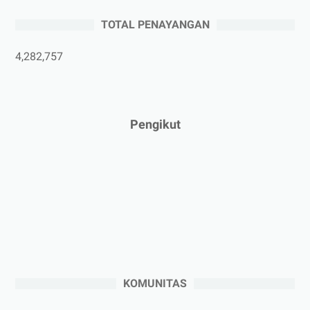
►
Mei 2025
(1)
TOTAL PENAYANGAN
►
April 2025
(5)
►
Maret 2025
(3)
4,282,757
►
Februari 2025
(5)
►
Januari 2025
(2)
►
2024
(53)
Pengikut
►
Desember 2024
(6)
►
November 2024
(6)
►
Oktober 2024
(5)
►
September 2024
(6)
►
Agustus 2024
(4)
►
Juli 2024
(6)
►
Juni 2024
(3)
KOMUNITAS
►
Mei 2024
(5)