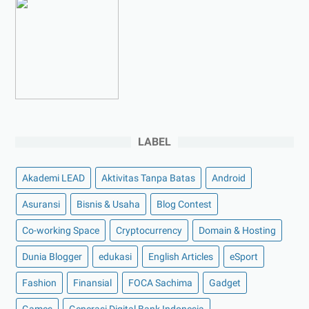
►
Maret 2023
(7)
►
Februari 2023
(4)
►
Januari 2023
(5)
►
2022
(175)
►
Desember 2022
(9)
►
November 2022
(4)
LABEL
►
Oktober 2022
(11)
►
September 2022
(7)
Akademi LEAD
Aktivitas Tanpa Batas
Android
►
Agustus 2022
(13)
Asuransi
Bisnis & Usaha
Blog Contest
►
Juli 2022
(11)
Co-working Space
►
Juni 2022
(12)
Cryptocurrency
Domain & Hosting
►
Mei 2022
(14)
Dunia Blogger
edukasi
English Articles
eSport
►
April 2022
(27)
Fashion
Finansial
FOCA Sachima
Gadget
►
Maret 2022
(21)
Games
Generasi Digital Bank Indonesia