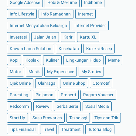
Google Adsense
Hobi & Me-Time
Indihome
►
Januari 2022
(30)
Info Lifestyle
Info Ramadhan
Internet
►
2021
(135)
►
Desember 2021
(8)
Internet Menyatukan Keluarga
Internet Provider
►
November 2021
(7)
Investasi
Jalan Jalan
Karir
Kartu XL
►
Oktober 2021
(16)
Kawan Lama Solution
Kesehatan
Koleksi Resep
►
September 2021
(15)
Kopi
Koplak
Kuliner
Lingkungan Hidup
Meme
►
Agustus 2021
(15)
Motor
Musik
My Experience
My Stories
►
Juli 2021
(7)
►
Juni 2021
(10)
Ojek Online
Olahraga
Online Shop
Otomotif
►
Mei 2021
(11)
Parenting
Pinjaman
Properti
Ragam Voucher
►
April 2021
(13)
Redcomm
Review
Serba Serbi
Sosial Media
►
Maret 2021
(12)
Start Up
Susu Etawarich
Teknologi
Tips dan Trik
►
Februari 2021
(7)
Tips Finansial
Travel
Treatment
Tutorial Blog
►
Januari 2021
(14)