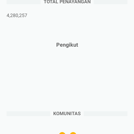
TOTAL PENAYANGAN
►
April 2025
(5)
►
Maret 2025
(3)
4,280,257
►
Februari 2025
(5)
►
Januari 2025
(2)
►
2024
(53)
Pengikut
►
Desember 2024
(6)
►
November 2024
(6)
►
Oktober 2024
(5)
►
September 2024
(6)
►
Agustus 2024
(4)
►
Juli 2024
(6)
►
Juni 2024
(3)
KOMUNITAS
►
Mei 2024
(5)
►
April 2024
(2)