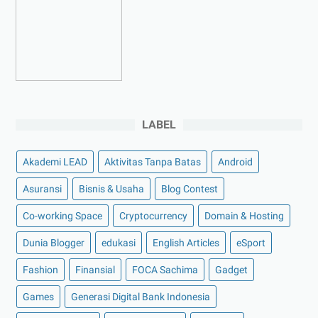
►
Februari 2023
(4)
►
Januari 2023
(5)
►
2022
(175)
►
Desember 2022
(9)
►
November 2022
(4)
LABEL
►
Oktober 2022
(11)
►
September 2022
(7)
Akademi LEAD
Aktivitas Tanpa Batas
Android
►
Agustus 2022
(13)
Asuransi
Bisnis & Usaha
Blog Contest
►
Juli 2022
(11)
Co-working Space
►
Juni 2022
(12)
Cryptocurrency
Domain & Hosting
►
Mei 2022
(14)
Dunia Blogger
edukasi
English Articles
eSport
►
April 2022
(27)
Fashion
Finansial
FOCA Sachima
Gadget
►
Maret 2022
(21)
Games
Generasi Digital Bank Indonesia
►
Februari 2022
(16)