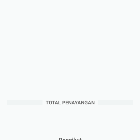
►
Januari 2026
(1)
►
2025
(41)
►
Desember 2025
(3)
►
November 2025
(5)
►
Oktober 2025
(3)
►
September 2025
(2)
►
Agustus 2025
(5)
►
Juli 2025
(3)
►
Juni 2025
(4)
►
Mei 2025
(1)
TOTAL PENAYANGAN
►
April 2025
(5)
►
Maret 2025
(3)
►
Februari 2025
(5)
►
Januari 2025
(2)
Pengikut