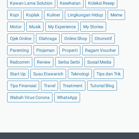
Kawan Lama Solution
Kesehatan
Koleksi Resep
►
Oktober 2021
(16)
Kopi
Koplak
Kuliner
Lingkungan Hidup
Meme
►
September 2021
(15)
►
Agustus 2021
(15)
Motor
Musik
My Experience
My Stories
►
Juli 2021
(7)
Ojek Online
Olahraga
Online Shop
Otomotif
►
Juni 2021
(10)
Parenting
Pinjaman
Properti
Ragam Voucher
►
Mei 2021
(11)
Redcomm
Review
Serba Serbi
Sosial Media
►
April 2021
(13)
Start Up
Susu Etawarich
Teknologi
Tips dan Trik
►
Maret 2021
(12)
►
Februari 2021
(7)
Tips Finansial
Travel
Treatment
Tutorial Blog
►
Januari 2021
(14)
Wabah Virus Corona
WhatsApp
►
2020
(158)
►
Desember 2020
(11)
►
November 2020
(14)
►
Oktober 2020
(11)