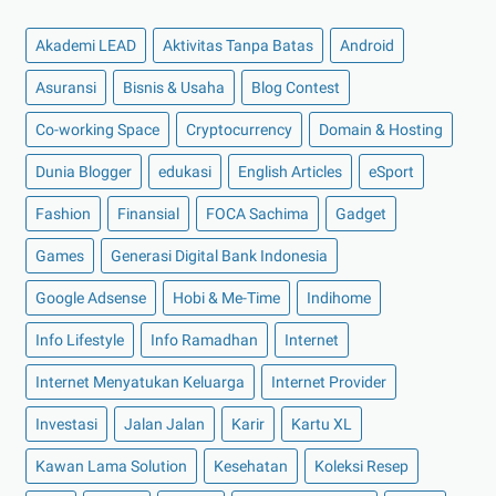
►
Oktober 2022
(11)
Akademi LEAD
Aktivitas Tanpa Batas
Android
►
September 2022
(7)
►
Agustus 2022
(13)
Asuransi
Bisnis & Usaha
Blog Contest
►
Juli 2022
(11)
Co-working Space
Cryptocurrency
Domain & Hosting
►
Juni 2022
(12)
Dunia Blogger
edukasi
English Articles
eSport
►
Mei 2022
(14)
Fashion
Finansial
FOCA Sachima
Gadget
►
April 2022
(27)
Games
Generasi Digital Bank Indonesia
►
Maret 2022
(21)
Google Adsense
Hobi & Me-Time
Indihome
►
Februari 2022
(16)
►
Januari 2022
(30)
Info Lifestyle
Info Ramadhan
Internet
►
2021
(135)
Internet Menyatukan Keluarga
Internet Provider
►
Desember 2021
(8)
Investasi
Jalan Jalan
Karir
Kartu XL
►
November 2021
(7)
Kawan Lama Solution
Kesehatan
Koleksi Resep
►
Oktober 2021
(16)