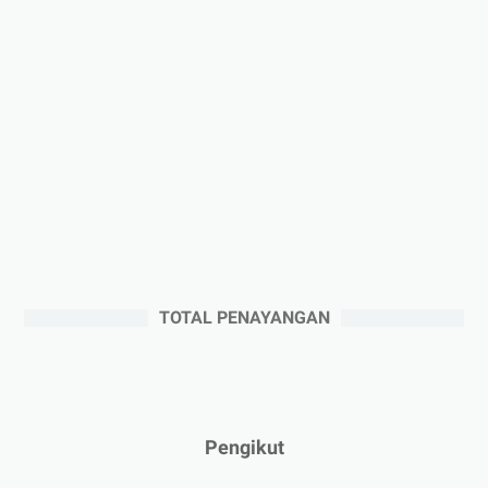
►
2025
(41)
►
Desember 2025
(3)
►
November 2025
(5)
►
Oktober 2025
(3)
►
September 2025
(2)
►
Agustus 2025
(5)
►
Juli 2025
(3)
►
Juni 2025
(4)
►
Mei 2025
(1)
TOTAL PENAYANGAN
►
April 2025
(5)
►
Maret 2025
(3)
►
Februari 2025
(5)
►
Januari 2025
(2)
Pengikut
►
2024
(53)