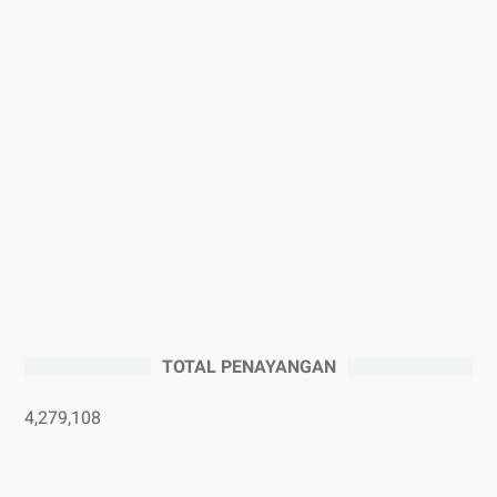
►
Januari 2026
(1)
►
2025
(41)
►
Desember 2025
(3)
►
November 2025
(5)
►
Oktober 2025
(3)
►
September 2025
(2)
►
Agustus 2025
(5)
►
Juli 2025
(3)
►
Juni 2025
(4)
►
Mei 2025
(1)
TOTAL PENAYANGAN
►
April 2025
(5)
►
Maret 2025
(3)
4,279,108
►
Februari 2025
(5)
►
Januari 2025
(2)