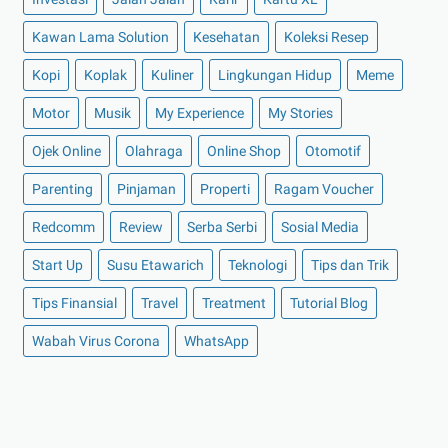
►
Oktober 2021
(16)
Kawan Lama Solution
Kesehatan
Koleksi Resep
►
September 2021
(15)
Kopi
Koplak
Kuliner
Lingkungan Hidup
Meme
►
Agustus 2021
(15)
Motor
Musik
My Experience
My Stories
►
Juli 2021
(7)
►
Juni 2021
(10)
Ojek Online
Olahraga
Online Shop
Otomotif
►
Mei 2021
(11)
Parenting
Pinjaman
Properti
Ragam Voucher
►
April 2021
(13)
Redcomm
Review
Serba Serbi
Sosial Media
►
Maret 2021
(12)
Start Up
Susu Etawarich
Teknologi
Tips dan Trik
►
Februari 2021
(7)
Tips Finansial
Travel
Treatment
Tutorial Blog
►
Januari 2021
(14)
Wabah Virus Corona
►
2020
(158)
WhatsApp
►
Desember 2020
(11)
►
November 2020
(14)
►
Oktober 2020
(11)