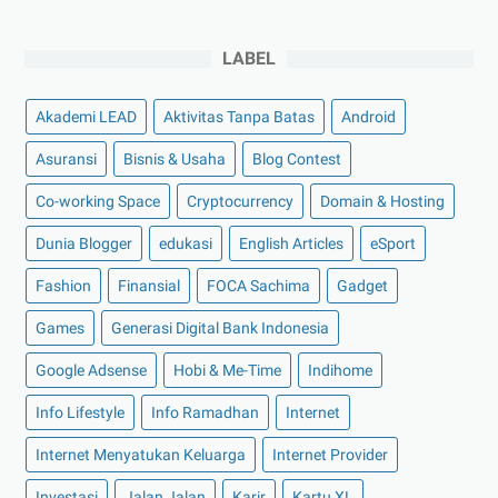
►
November 2022
(4)
LABEL
►
Oktober 2022
(11)
►
September 2022
(7)
Akademi LEAD
Aktivitas Tanpa Batas
Android
►
Agustus 2022
(13)
Asuransi
Bisnis & Usaha
Blog Contest
►
Juli 2022
(11)
Co-working Space
►
Juni 2022
(12)
Cryptocurrency
Domain & Hosting
►
Mei 2022
(14)
Dunia Blogger
edukasi
English Articles
eSport
►
April 2022
(27)
Fashion
Finansial
FOCA Sachima
Gadget
►
Maret 2022
(21)
Games
Generasi Digital Bank Indonesia
►
Februari 2022
(16)
Google Adsense
Hobi & Me-Time
Indihome
►
Januari 2022
(30)
Info Lifestyle
Info Ramadhan
Internet
►
2021
(135)
►
Desember 2021
(8)
Internet Menyatukan Keluarga
Internet Provider
►
November 2021
(7)
Investasi
Jalan Jalan
Karir
Kartu XL