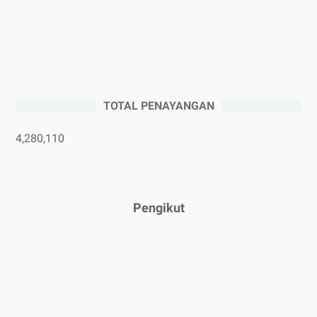
►
September 2025
(2)
►
Agustus 2025
(5)
►
Juli 2025
(3)
►
Juni 2025
(4)
►
Mei 2025
(1)
TOTAL PENAYANGAN
►
April 2025
(5)
►
Maret 2025
(3)
4,280,110
►
Februari 2025
(5)
►
Januari 2025
(2)
►
2024
(53)
Pengikut
►
Desember 2024
(6)
►
November 2024
(6)
►
Oktober 2024
(5)
►
September 2024
(6)