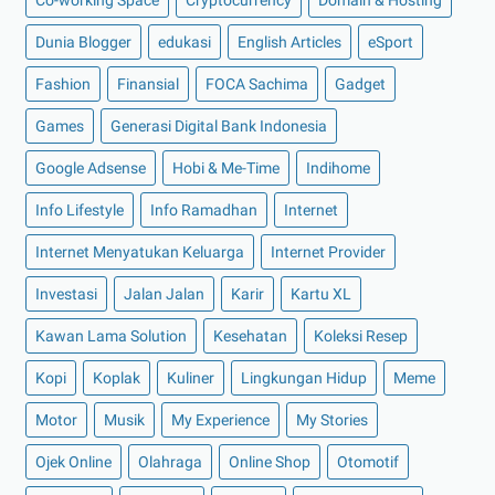
Co-working Space
►
Juni 2022
(12)
Cryptocurrency
Domain & Hosting
►
Mei 2022
(14)
Dunia Blogger
edukasi
English Articles
eSport
►
April 2022
(27)
Fashion
Finansial
FOCA Sachima
Gadget
►
Maret 2022
(21)
Games
Generasi Digital Bank Indonesia
►
Februari 2022
(16)
Google Adsense
Hobi & Me-Time
Indihome
►
Januari 2022
(30)
Info Lifestyle
Info Ramadhan
Internet
►
2021
(135)
►
Desember 2021
(8)
Internet Menyatukan Keluarga
Internet Provider
►
November 2021
(7)
Investasi
Jalan Jalan
Karir
Kartu XL
►
Oktober 2021
(16)
Kawan Lama Solution
Kesehatan
Koleksi Resep
►
September 2021
(15)
Kopi
Koplak
Kuliner
Lingkungan Hidup
Meme
►
Agustus 2021
(15)
Motor
Musik
My Experience
My Stories
►
Juli 2021
(7)
►
Juni 2021
(10)
Ojek Online
Olahraga
Online Shop
Otomotif