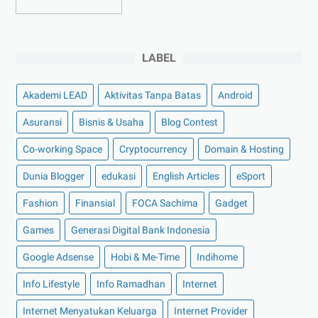
►
Desember 2022
(9)
►
November 2022
(4)
LABEL
►
Oktober 2022
(11)
►
September 2022
(7)
Akademi LEAD
Aktivitas Tanpa Batas
Android
►
Agustus 2022
(13)
Asuransi
Bisnis & Usaha
Blog Contest
►
Juli 2022
(11)
Co-working Space
►
Juni 2022
(12)
Cryptocurrency
Domain & Hosting
►
Mei 2022
(14)
Dunia Blogger
edukasi
English Articles
eSport
►
April 2022
(27)
Fashion
Finansial
FOCA Sachima
Gadget
►
Maret 2022
(21)
Games
Generasi Digital Bank Indonesia
►
Februari 2022
(16)
Google Adsense
Hobi & Me-Time
Indihome
►
Januari 2022
(30)
Info Lifestyle
Info Ramadhan
Internet
▼
2021
(135)
►
Desember 2021
(8)
Internet Menyatukan Keluarga
Internet Provider