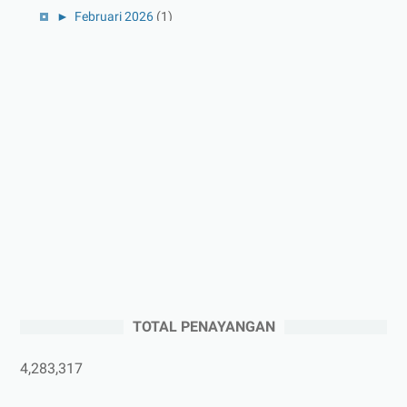
►
Februari 2026
(1)
►
Januari 2026
(1)
►
2025
(41)
►
Desember 2025
(3)
►
November 2025
(5)
►
Oktober 2025
(3)
►
September 2025
(2)
►
Agustus 2025
(5)
►
Juli 2025
(3)
►
Juni 2025
(4)
►
Mei 2025
(1)
TOTAL PENAYANGAN
►
April 2025
(5)
►
Maret 2025
(3)
4,283,317
►
Februari 2025
(5)