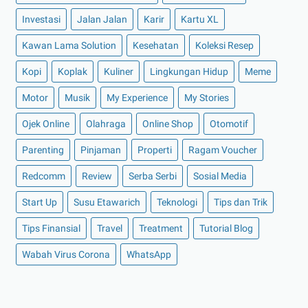
►
November 2021
(7)
Investasi
Jalan Jalan
Karir
Kartu XL
►
Oktober 2021
(16)
Kawan Lama Solution
Kesehatan
Koleksi Resep
►
September 2021
(15)
Kopi
Koplak
Kuliner
Lingkungan Hidup
Meme
►
Agustus 2021
(15)
Motor
Musik
My Experience
My Stories
►
Juli 2021
(7)
►
Juni 2021
(10)
Ojek Online
Olahraga
Online Shop
Otomotif
►
Mei 2021
(11)
Parenting
Pinjaman
Properti
Ragam Voucher
►
April 2021
(13)
Redcomm
Review
Serba Serbi
Sosial Media
►
Maret 2021
(12)
Start Up
Susu Etawarich
Teknologi
Tips dan Trik
►
Februari 2021
(7)
Tips Finansial
Travel
Treatment
Tutorial Blog
▼
Januari 2021
(14)
Transaksi Digital Bantu Dongkrak Pertumbuhan
Wabah Virus Corona
WhatsApp
Ekono...
Membuat Resolusi Tahun 2021 untuk Kehidupan yang
L...