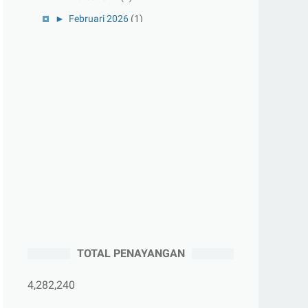
►
Februari 2026
(1)
►
Januari 2026
(1)
►
2025
(41)
►
Desember 2025
(3)
►
November 2025
(5)
►
Oktober 2025
(3)
►
September 2025
(2)
►
Agustus 2025
(5)
►
Juli 2025
(3)
►
Juni 2025
(4)
►
Mei 2025
(1)
TOTAL PENAYANGAN
►
April 2025
(5)
►
Maret 2025
(3)
4,282,240
►
Februari 2025
(5)