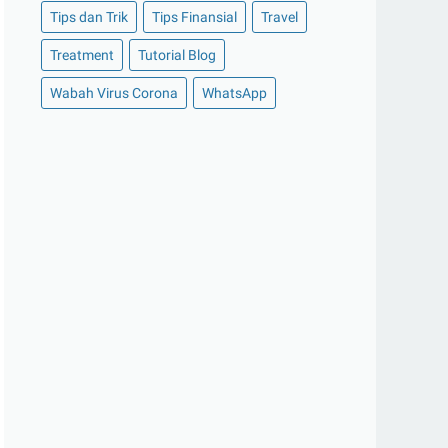
Tips dan Trik
Tips Finansial
Travel
►
Oktober 2020
(11)
Treatment
Tutorial Blog
►
September 2020
(8)
►
Agustus 2020
(13)
Wabah Virus Corona
WhatsApp
▼
Juli 2020
(11)
Tips Transaksi Online yang Aman
Cara Produktif Saat WFH Agar Tidak
Diganggu Anak
Harga Asus Zenfone 6 Terbaru dan
Spesifikasi Lengk...
Rekomendasi Jenis Layanan Paliatif
Onkologi di Rumah
Gloskin Aesthetic Clinic, Klinik Estetika
Perawata...
Pejuang Konten Kreator Tampil Lebih
Pede dengan AS...
Beragam Manfaat Belajar Bahasa