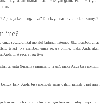
 bukan lagi dalam ukuran 1 atau setengah gram, tetapi 0,01 gram
amilan.
u? Apa saja keuntungannya? Dan bagaimana cara melakukannya?
nline?
emas secara digital melalui jaringan internet. Jika membeli emas
sik, tetapi jika membeli emas secara online, maka Anda akan
sa Anda lihat secara
real time
.
mlah tertentu (biasanya minimal 1 gram), maka Anda bisa memilih
 bentuk fisik, Anda bisa membeli emas dalam jumlah yang amat
ja bisa membeli emas, melainkan juga bisa menjualnya kapanpun