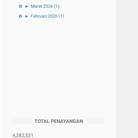
►
Maret 2026
(1)
►
Februari 2026
(1)
►
Januari 2026
(1)
►
2025
(41)
►
Desember 2025
(3)
►
November 2025
(5)
►
Oktober 2025
(3)
►
September 2025
(2)
►
Agustus 2025
(5)
►
Juli 2025
(3)
►
Juni 2025
(4)
►
Mei 2025
(1)
TOTAL PENAYANGAN
►
April 2025
(5)
►
Maret 2025
(3)
4,282,531