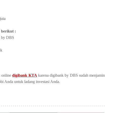
juta
 berikut :
nk by DBS
ik
t online
digibank KTA
karena digibank by DBS sudah menjamin
i Anda untuk ladang investasi Anda.