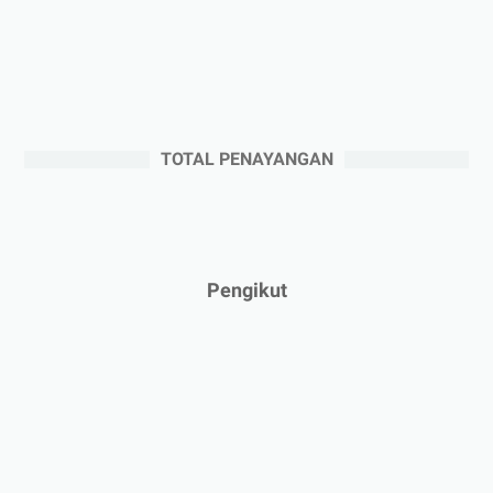
►
Agustus 2025
(5)
►
Juli 2025
(3)
►
Juni 2025
(4)
►
Mei 2025
(1)
TOTAL PENAYANGAN
►
April 2025
(5)
►
Maret 2025
(3)
►
Februari 2025
(5)
►
Januari 2025
(2)
Pengikut
►
2024
(53)
►
Desember 2024
(6)
►
November 2024
(6)
►
Oktober 2024
(5)
►
September 2024
(6)
►
Agustus 2024
(4)