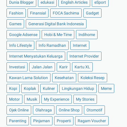
Dunia Blogger
edukasi
English Articles
eSport
►
Mei 2022
(14)
Fashion
Finansial
FOCA Sachima
Gadget
►
April 2022
(27)
Games
Generasi Digital Bank Indonesia
►
Maret 2022
(21)
Google Adsense
Hobi & Me-Time
Indihome
►
Februari 2022
(16)
►
Januari 2022
(30)
Info Lifestyle
Info Ramadhan
Internet
►
2021
(135)
Internet Menyatukan Keluarga
Internet Provider
►
Desember 2021
(8)
Investasi
Jalan Jalan
Karir
Kartu XL
►
November 2021
(7)
Kawan Lama Solution
Kesehatan
Koleksi Resep
►
Oktober 2021
(16)
Kopi
Koplak
Kuliner
Lingkungan Hidup
Meme
►
September 2021
(15)
►
Agustus 2021
(15)
Motor
Musik
My Experience
My Stories
►
Juli 2021
(7)
Ojek Online
Olahraga
Online Shop
Otomotif
►
Juni 2021
(10)
Parenting
Pinjaman
Properti
Ragam Voucher
►
Mei 2021
(11)