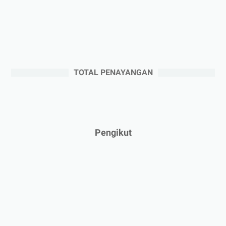
►
Agustus 2025
(5)
►
Juli 2025
(3)
►
Juni 2025
(4)
►
Mei 2025
(1)
TOTAL PENAYANGAN
►
April 2025
(5)
►
Maret 2025
(3)
►
Februari 2025
(5)
►
Januari 2025
(2)
Pengikut
►
2024
(53)
►
Desember 2024
(6)
►
November 2024
(6)
►
Oktober 2024
(5)
►
September 2024
(6)
►
Agustus 2024
(4)