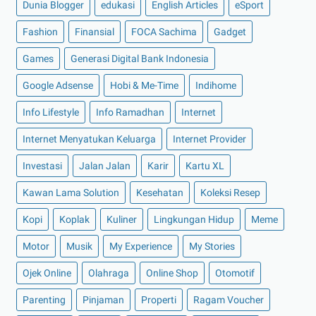
Dunia Blogger
edukasi
English Articles
eSport
►
Mei 2022
(14)
Fashion
Finansial
FOCA Sachima
Gadget
►
April 2022
(27)
Games
Generasi Digital Bank Indonesia
►
Maret 2022
(21)
Google Adsense
Hobi & Me-Time
Indihome
►
Februari 2022
(16)
►
Januari 2022
(30)
Info Lifestyle
Info Ramadhan
Internet
►
2021
(135)
Internet Menyatukan Keluarga
Internet Provider
►
Desember 2021
(8)
Investasi
Jalan Jalan
Karir
Kartu XL
►
November 2021
(7)
Kawan Lama Solution
Kesehatan
Koleksi Resep
►
Oktober 2021
(16)
Kopi
Koplak
Kuliner
Lingkungan Hidup
Meme
►
September 2021
(15)
►
Agustus 2021
(15)
Motor
Musik
My Experience
My Stories
►
Juli 2021
(7)
Ojek Online
Olahraga
Online Shop
Otomotif
►
Juni 2021
(10)
Parenting
Pinjaman
Properti
Ragam Voucher
►
Mei 2021
(11)