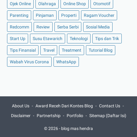
►
Juni 2021
(10)
Ojek Online
Olahraga
Online Shop
Otomotif
►
Mei 2021
(11)
Parenting
Pinjaman
Properti
Ragam Voucher
►
April 2021
(13)
Redcomm
Review
Serba Serbi
Sosial Media
►
Maret 2021
(12)
Start Up
Susu Etawarich
Teknologi
Tips dan Trik
►
Februari 2021
(7)
Tips Finansial
Travel
Treatment
Tutorial Blog
►
Januari 2021
(14)
Wabah Virus Corona
▼
2020
(158)
WhatsApp
►
Desember 2020
(11)
►
November 2020
(14)
►
Oktober 2020
(11)
►
September 2020
(8)
About Us
Award Receh Dari Kontes Blog
Contact Us
►
Agustus 2020
(13)
Disclaimer
Partnertship
Portfolio
Sitemap (Daftar Isi)
►
Juli 2020
(11)
© 2026 -
blog mas hendra
▼
Juni 2020
(13)
3 Tips Dalam Menjaga Kebersihan Rumah Anda