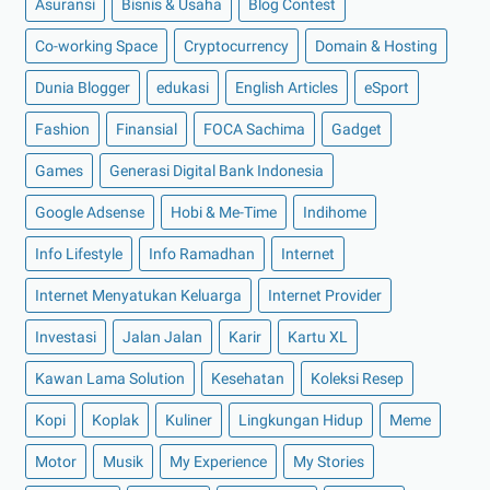
Asuransi
Bisnis & Usaha
Blog Contest
►
Juli 2022
(11)
Co-working Space
►
Juni 2022
(12)
Cryptocurrency
Domain & Hosting
►
Mei 2022
(14)
Dunia Blogger
edukasi
English Articles
eSport
►
April 2022
(27)
Fashion
Finansial
FOCA Sachima
Gadget
►
Maret 2022
(21)
Games
Generasi Digital Bank Indonesia
►
Februari 2022
(16)
Google Adsense
Hobi & Me-Time
Indihome
►
Januari 2022
(30)
Info Lifestyle
Info Ramadhan
Internet
►
2021
(135)
►
Desember 2021
(8)
Internet Menyatukan Keluarga
Internet Provider
►
November 2021
(7)
Investasi
Jalan Jalan
Karir
Kartu XL
►
Oktober 2021
(16)
Kawan Lama Solution
Kesehatan
Koleksi Resep
►
September 2021
(15)
Kopi
Koplak
Kuliner
Lingkungan Hidup
Meme
►
Agustus 2021
(15)
Motor
Musik
My Experience
My Stories
►
Juli 2021
(7)