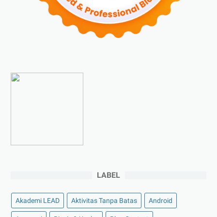
►
Agustus 2023
(4)
►
Juli 2023
(4)
►
Juni 2023
(9)
►
Mei 2023
(9)
►
April 2023
(7)
►
Maret 2023
(7)
►
Februari 2023
(4)
►
Januari 2023
(5)
►
2022
(175)
►
Desember 2022
(9)
►
November 2022
(4)
LABEL
►
Oktober 2022
(11)
►
September 2022
(7)
Akademi LEAD
Aktivitas Tanpa Batas
Android
►
Agustus 2022
(13)