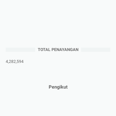
►
Oktober 2025
(3)
►
September 2025
(2)
►
Agustus 2025
(5)
►
Juli 2025
(3)
►
Juni 2025
(4)
►
Mei 2025
(1)
TOTAL PENAYANGAN
►
April 2025
(5)
►
Maret 2025
(3)
4,282,594
►
Februari 2025
(5)
►
Januari 2025
(2)
►
2024
(53)
Pengikut
►
Desember 2024
(6)
►
November 2024
(6)
►
Oktober 2024
(5)