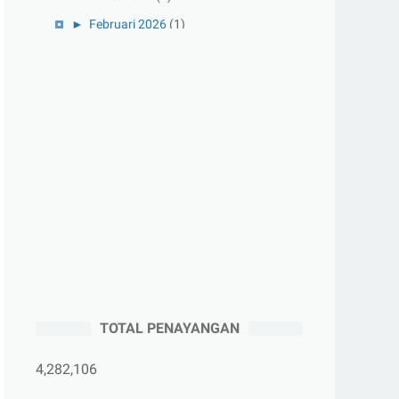
►
Februari 2026
(1)
►
Januari 2026
(1)
►
2025
(41)
►
Desember 2025
(3)
►
November 2025
(5)
►
Oktober 2025
(3)
►
September 2025
(2)
►
Agustus 2025
(5)
►
Juli 2025
(3)
►
Juni 2025
(4)
►
Mei 2025
(1)
TOTAL PENAYANGAN
►
April 2025
(5)
►
Maret 2025
(3)
4,282,106
►
Februari 2025
(5)