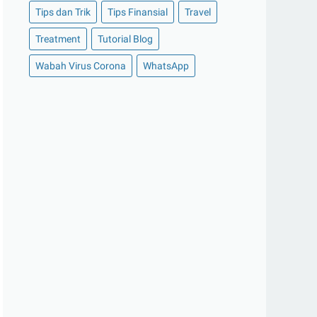
Tips dan Trik
Tips Finansial
Travel
►
Oktober 2020
(11)
Treatment
Tutorial Blog
►
September 2020
(8)
►
Agustus 2020
(13)
Wabah Virus Corona
WhatsApp
►
Juli 2020
(11)
▼
Juni 2020
(13)
3 Tips Dalam Menjaga Kebersihan
Rumah Anda
Inilah 7 Keunggulan HP Vivo Y19 yang
Sukses di Pas...
CFLD Indonesia : Mengintip Strategi
dalam Restrukt...
Rahasia Cara Mudah Mengatasi
Flashdisk Tidak Terba...
Cara Paling Mudah Download Foto
Gratis dari Shutte...
Review dan Harga Smart TV Sharp 40