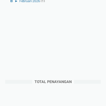
►
Februari 2026
(1)
►
Januari 2026
(1)
►
2025
(41)
►
Desember 2025
(3)
►
November 2025
(5)
►
Oktober 2025
(3)
►
September 2025
(2)
►
Agustus 2025
(5)
►
Juli 2025
(3)
►
Juni 2025
(4)
►
Mei 2025
(1)
TOTAL PENAYANGAN
►
April 2025
(5)
►
Maret 2025
(3)
►
Februari 2025
(5)