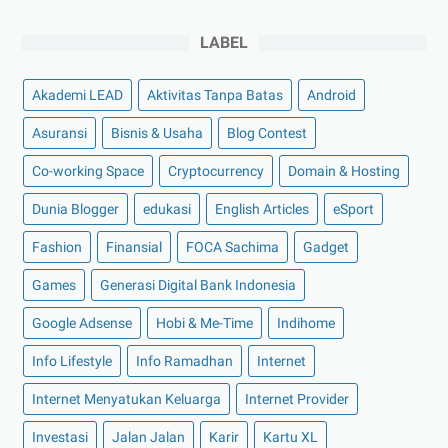
►
Desember 2022
(9)
►
November 2022
(4)
LABEL
►
Oktober 2022
(11)
Akademi LEAD
Aktivitas Tanpa Batas
Android
►
September 2022
(7)
►
Agustus 2022
(13)
Asuransi
Bisnis & Usaha
Blog Contest
►
Juli 2022
(11)
Co-working Space
Cryptocurrency
Domain & Hosting
►
Juni 2022
(12)
Dunia Blogger
edukasi
English Articles
eSport
►
Mei 2022
(14)
Fashion
Finansial
FOCA Sachima
Gadget
►
April 2022
(27)
Games
Generasi Digital Bank Indonesia
►
Maret 2022
(21)
Google Adsense
Hobi & Me-Time
Indihome
►
Februari 2022
(16)
►
Januari 2022
(30)
Info Lifestyle
Info Ramadhan
Internet
►
2021
(135)
Internet Menyatukan Keluarga
Internet Provider
►
Desember 2021
(8)
Investasi
Jalan Jalan
Karir
Kartu XL