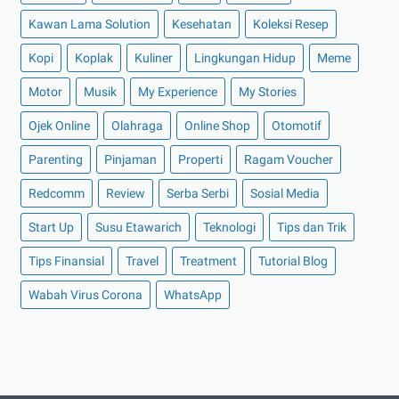
►
November 2021
(7)
Kawan Lama Solution
Kesehatan
Koleksi Resep
►
Oktober 2021
(16)
Kopi
Koplak
Kuliner
Lingkungan Hidup
Meme
►
September 2021
(15)
►
Agustus 2021
(15)
Motor
Musik
My Experience
My Stories
►
Juli 2021
(7)
Ojek Online
Olahraga
Online Shop
Otomotif
►
Juni 2021
(10)
Parenting
Pinjaman
Properti
Ragam Voucher
►
Mei 2021
(11)
Redcomm
Review
Serba Serbi
Sosial Media
►
April 2021
(13)
Start Up
Susu Etawarich
Teknologi
Tips dan Trik
►
Maret 2021
(12)
►
Februari 2021
(7)
Tips Finansial
Travel
Treatment
Tutorial Blog
►
Januari 2021
(14)
Wabah Virus Corona
WhatsApp
►
2020
(158)
►
Desember 2020
(11)
►
November 2020
(14)