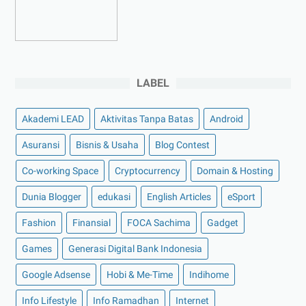
►
2022
(175)
►
Desember 2022
(9)
►
November 2022
(4)
LABEL
►
Oktober 2022
(11)
►
September 2022
(7)
Akademi LEAD
Aktivitas Tanpa Batas
Android
►
Agustus 2022
(13)
Asuransi
Bisnis & Usaha
Blog Contest
►
Juli 2022
(11)
Co-working Space
►
Juni 2022
(12)
Cryptocurrency
Domain & Hosting
►
Mei 2022
(14)
Dunia Blogger
edukasi
English Articles
eSport
►
April 2022
(27)
Fashion
Finansial
FOCA Sachima
Gadget
►
Maret 2022
(21)
Games
Generasi Digital Bank Indonesia
►
Februari 2022
(16)
Google Adsense
Hobi & Me-Time
Indihome
►
Januari 2022
(30)
Info Lifestyle
Info Ramadhan
Internet
►
2021
(135)