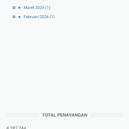
►
Maret 2026
(1)
►
Februari 2026
(1)
►
Januari 2026
(1)
►
2025
(41)
►
Desember 2025
(3)
►
November 2025
(5)
►
Oktober 2025
(3)
►
September 2025
(2)
►
Agustus 2025
(5)
►
Juli 2025
(3)
►
Juni 2025
(4)
►
Mei 2025
(1)
TOTAL PENAYANGAN
►
April 2025
(5)
►
Maret 2025
(3)
4,282,744