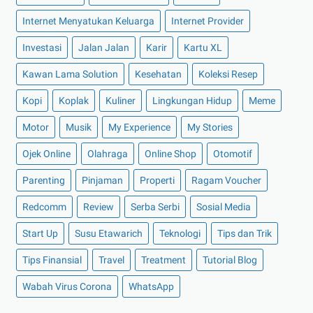
►
Desember 2021
(8)
Internet Menyatukan Keluarga
Internet Provider
►
November 2021
(7)
Investasi
Jalan Jalan
Karir
Kartu XL
►
Oktober 2021
(16)
Kawan Lama Solution
Kesehatan
Koleksi Resep
►
September 2021
(15)
Kopi
Koplak
Kuliner
Lingkungan Hidup
Meme
►
Agustus 2021
(15)
Motor
Musik
My Experience
My Stories
►
Juli 2021
(7)
►
Juni 2021
(10)
Ojek Online
Olahraga
Online Shop
Otomotif
►
Mei 2021
(11)
Parenting
Pinjaman
Properti
Ragam Voucher
►
April 2021
(13)
Redcomm
Review
Serba Serbi
Sosial Media
►
Maret 2021
(12)
Start Up
Susu Etawarich
Teknologi
Tips dan Trik
►
Februari 2021
(7)
Tips Finansial
Travel
Treatment
Tutorial Blog
►
Januari 2021
(14)
Wabah Virus Corona
►
2020
(158)
WhatsApp
►
Desember 2020
(11)