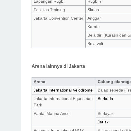
Lapangan Rugbi
Rugbi 7
Fasilitas Training
Skuas
Jakarta Convention Center
Anggar
Karate
Bela diri (Kurash dan 
Bola voli
Arena lainnya di Jakarta
Arena
Cabang olahrag
Jakarta International Velodrome
Balap sepeda (Tr
Jakarta International Equestrian
Berkuda
Park
Pantai Marina Ancol
Berlayar
Jet ski
Pulomas International BMX
Balap sepeda (B