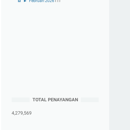
►
Februari 2026
(1)
►
Januari 2026
(1)
►
2025
(41)
►
Desember 2025
(3)
►
November 2025
(5)
►
Oktober 2025
(3)
►
September 2025
(2)
►
Agustus 2025
(5)
►
Juli 2025
(3)
►
Juni 2025
(4)
►
Mei 2025
(1)
TOTAL PENAYANGAN
►
April 2025
(5)
►
Maret 2025
(3)
4,279,569
►
Februari 2025
(5)