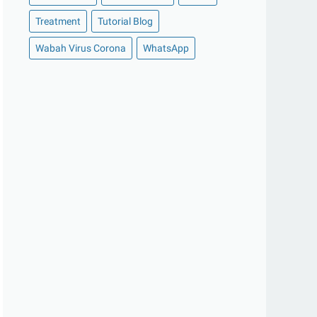
►
Oktober 2020
(11)
Treatment
Tutorial Blog
►
September 2020
(8)
►
Agustus 2020
(13)
Wabah Virus Corona
WhatsApp
►
Juli 2020
(11)
►
Juni 2020
(13)
►
Mei 2020
(12)
►
April 2020
(13)
►
Maret 2020
(19)
►
Februari 2020
(20)
►
Januari 2020
(13)
►
2019
(177)
►
Desember 2019
(15)
►
November 2019
(13)
►
Oktober 2019
(19)