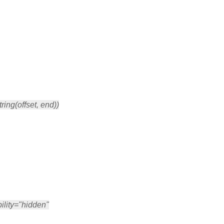
ng(offset, end))
ility="hidden"