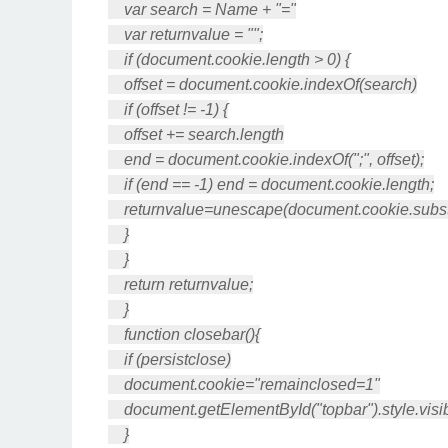
var search = Name + "="
var returnvalue = "";
if (document.cookie.length > 0) {
offset = document.cookie.indexOf(search)
if (offset != -1) {
offset += search.length
end = document.cookie.indexOf(";", offset);
if (end == -1) end = document.cookie.length;
returnvalue=unescape(document.cookie.substri
}
}
return returnvalue;
}
function closebar(){
if (persistclose)
document.cookie="remainclosed=1"
document.getElementById("topbar").style.visib
}