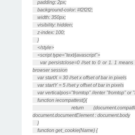
padding: 2px;
background-color: #f2f2f2;
width: 350px;
visibility: hidden;
z-index: 100;
}
</style>
<script type="text/javascript">
var persistclose=0 //set to 0 or 1. 1 means o
browser session
var startX = 30 //set x offset of bar in pixels
var startY = 5 //set y offset of bar in pixels
var verticalpos="fromtop" //enter "fromtop" or 
function iecompattest(){
return (document.compatMode &
document.documentElement : document.body
}
function get_cookie(Name) {