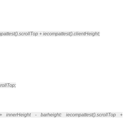
ttest().scrollTop + iecompattest().clientHeight;
rollTop;
ight - barheight: iecompattest().scrollTop +