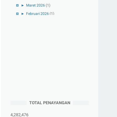
►
Maret 2026
(1)
►
Februari 2026
(1)
►
Januari 2026
(1)
►
2025
(41)
►
Desember 2025
(3)
►
November 2025
(5)
►
Oktober 2025
(3)
►
September 2025
(2)
►
Agustus 2025
(5)
►
Juli 2025
(3)
►
Juni 2025
(4)
►
Mei 2025
(1)
TOTAL PENAYANGAN
►
April 2025
(5)
►
Maret 2025
(3)
4,282,476