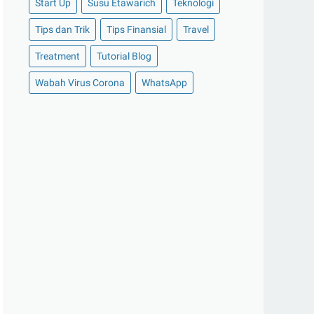
Start Up
Susu Etawarich
Teknologi
►
November 2020
(14)
Tips dan Trik
Tips Finansial
Travel
►
Oktober 2020
(11)
Treatment
Tutorial Blog
►
September 2020
(8)
►
Agustus 2020
(13)
Wabah Virus Corona
WhatsApp
►
Juli 2020
(11)
►
Juni 2020
(13)
►
Mei 2020
(12)
►
April 2020
(13)
►
Maret 2020
(19)
►
Februari 2020
(20)
►
Januari 2020
(13)
►
2019
(177)
►
Desember 2019
(15)
►
November 2019
(13)