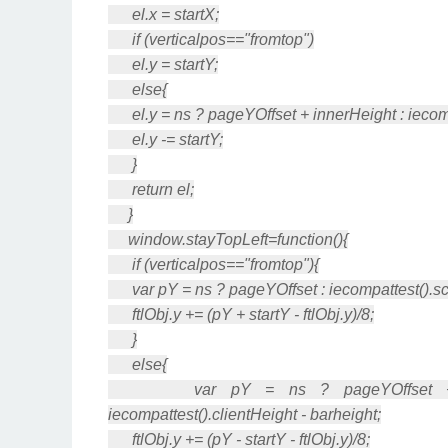
el.x = startX;
if (verticalpos=="fromtop")
el.y = startY;
else{
el.y = ns ? pageYOffset + innerHeight : iecompa
el.y -= startY;
}
return el;
}
window.stayTopLeft=function(){
if (verticalpos=="fromtop"){
var pY = ns ? pageYOffset : iecompattest().sc
ftlObj.y += (pY + startY - ftlObj.y)/8;
}
else{
var pY = ns ? pageYOffset + innerHe
iecompattest().clientHeight - barheight;
ftlObj.y += (pY - startY - ftlObj.y)/8;