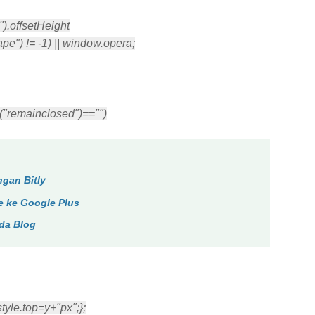
.offsetHeight
") != -1) || window.opera;
e("remainclosed")=="")
gan Bitly
re ke Google Plus
da Blog
tyle.top=y+"px";};