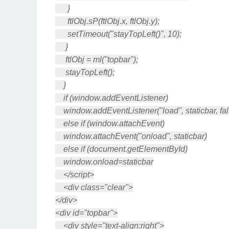
}
ftlObj.sP(ftlObj.x, ftlObj.y);
setTimeout("stayTopLeft()", 10);
}
ftlObj = ml("topbar");
stayTopLeft();
}
if (window.addEventListener)
window.addEventListener("load", staticbar, fal
else if (window.attachEvent)
window.attachEvent("onload", staticbar)
else if (document.getElementById)
window.onload=staticbar
</script>
<div class="clear">
</div>
<div id="topbar">
<div style="text-align:right">