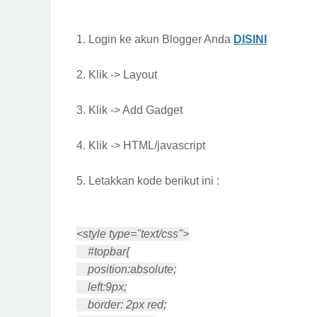
1. Login ke akun Blogger Anda
DISINI
2. Klik -> Layout
3. Klik -> Add Gadget
4. Klik -> HTML/javascript
5. Letakkan kode berikut ini :
<style type="text/css">
#topbar{
position:absolute;
left:9px;
border: 2px red;