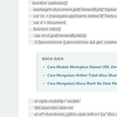
function staticbar(){
barheight=document.getElementById("topbar")
var ns = (navigator.appName.indexOf("Netscape
var d = document;
function ml(id){
var el=d.getElementById(id);
if (!persistclose || persistclose && get_cooki
BACA JUGA
Cara Mudah Meringkas Alamat URL Den
Cara Mengatasi Artikel Tidak Bisa Sha
Cara Mengatasi Alexa Rank No Data Pa
el.style.visibility="visible"
if(d.layers)el.style=el;
el.sP=function(x,y){this.style.left=x+"px";this.s