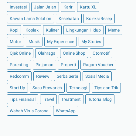
►
November 2021
(7)
Investasi
Jalan Jalan
Karir
Kartu XL
►
Oktober 2021
(16)
Kawan Lama Solution
Kesehatan
Koleksi Resep
►
September 2021
(15)
Kopi
Koplak
Kuliner
Lingkungan Hidup
Meme
►
Agustus 2021
(15)
Motor
Musik
My Experience
My Stories
►
Juli 2021
(7)
►
Juni 2021
(10)
Ojek Online
Olahraga
Online Shop
Otomotif
►
Mei 2021
(11)
Parenting
Pinjaman
Properti
Ragam Voucher
►
April 2021
(13)
Redcomm
Review
Serba Serbi
Sosial Media
►
Maret 2021
(12)
Start Up
Susu Etawarich
Teknologi
Tips dan Trik
►
Februari 2021
(7)
Tips Finansial
Travel
Treatment
Tutorial Blog
►
Januari 2021
(14)
Wabah Virus Corona
►
2020
(158)
WhatsApp
►
Desember 2020
(11)
►
November 2020
(14)