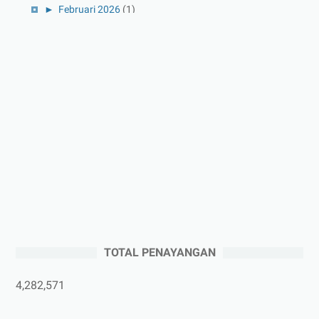
►
Februari 2026
(1)
►
Januari 2026
(1)
►
2025
(41)
►
Desember 2025
(3)
►
November 2025
(5)
►
Oktober 2025
(3)
►
September 2025
(2)
►
Agustus 2025
(5)
►
Juli 2025
(3)
►
Juni 2025
(4)
►
Mei 2025
(1)
TOTAL PENAYANGAN
►
April 2025
(5)
►
Maret 2025
(3)
4,282,571
►
Februari 2025
(5)