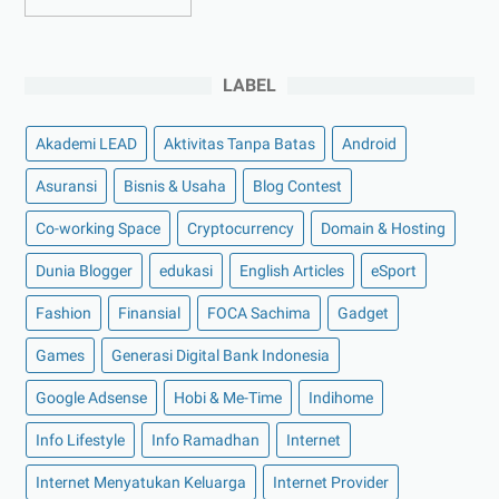
►
Desember 2022
(9)
►
November 2022
(4)
LABEL
►
Oktober 2022
(11)
►
September 2022
(7)
Akademi LEAD
Aktivitas Tanpa Batas
Android
►
Agustus 2022
(13)
Asuransi
Bisnis & Usaha
Blog Contest
►
Juli 2022
(11)
Co-working Space
►
Juni 2022
(12)
Cryptocurrency
Domain & Hosting
►
Mei 2022
(14)
Dunia Blogger
edukasi
English Articles
eSport
►
April 2022
(27)
Fashion
Finansial
FOCA Sachima
Gadget
►
Maret 2022
(21)
Games
Generasi Digital Bank Indonesia
►
Februari 2022
(16)
Google Adsense
Hobi & Me-Time
Indihome
►
Januari 2022
(30)
Info Lifestyle
Info Ramadhan
Internet
►
2021
(135)
►
Desember 2021
(8)
Internet Menyatukan Keluarga
Internet Provider