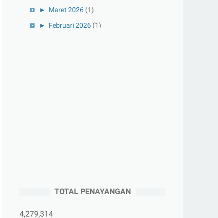
►
Maret 2026
(1)
►
Februari 2026
(1)
►
Januari 2026
(1)
►
2025
(41)
►
Desember 2025
(3)
►
November 2025
(5)
►
Oktober 2025
(3)
►
September 2025
(2)
►
Agustus 2025
(5)
►
Juli 2025
(3)
►
Juni 2025
(4)
►
Mei 2025
(1)
TOTAL PENAYANGAN
►
April 2025
(5)
►
Maret 2025
(3)
4,279,314